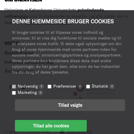
OM UNIAVISEN
Uniavisen er Københavns Universitets
prisvindende
,
uafhængige
avis til studerende og ansatte – og alle andre, der vil
DENNE HJEMMESIDE BRUGER COOKIES
læse med.
Læs mere om avisen her
.
Vi bruger cookies til at tilpasse vores indhold og
annoncer, til at vise dig funktioner til sociale medier og til
MERE
at analysere vores trafik. Vi deler også oplysninger om din
brug af vores hjemmeside med vores partnere inden for
Redaktionen
sociale medier, annonceringspartnere og analysepartnere.
Vores partnere kan kombinere disse data med andre
Indsend debatindlæg
oplysninger, du har givet dem, eller som de har indsamlet
Annoncering
fra din brug af deres tjenester.
Nødvendig
Præferencer
Statistik
?
?
?
Marketing
?
Tillad valgte
Tillad alle cookies
Copyright © Uniavisen 2026
Data protection