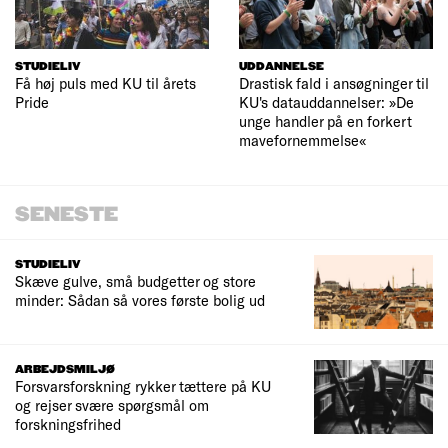
STUDIELIV
UDDANNELSE
Få høj puls med KU til årets
Drastisk fald i ansøgninger til
Pride
KU's datauddannelser: »De
unge handler på en forkert
mavefornemmelse«
SENESTE
STUDIELIV
Skæve gulve, små budgetter og store
minder: Sådan så vores første bolig ud
ARBEJDSMILJØ
Forsvarsforskning rykker tættere på KU
og rejser svære spørgsmål om
forskningsfrihed