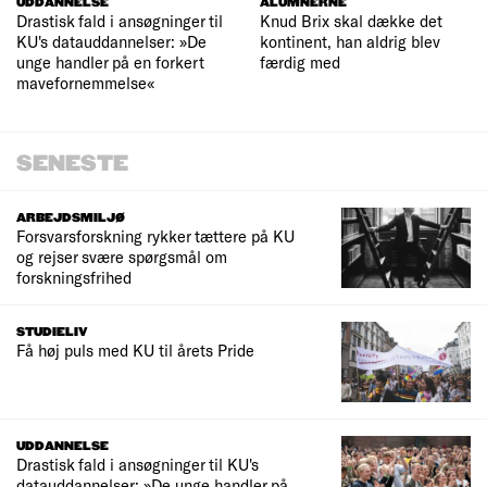
UDDANNELSE
ALUMNERNE
Drastisk fald i ansøgninger til
Knud Brix skal dække det
KU's datauddannelser: »De
kontinent, han aldrig blev
unge handler på en forkert
færdig med
mavefornemmelse«
SENESTE
ARBEJDSMILJØ
Forsvarsforskning rykker tættere på KU
og rejser svære spørgsmål om
forskningsfrihed
STUDIELIV
Få høj puls med KU til årets Pride
UDDANNELSE
Drastisk fald i ansøgninger til KU's
datauddannelser: »De unge handler på