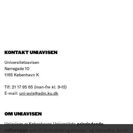
KONTAKT UNIAVISEN
Universitetsavisen
Nørregade 10
1165 København K
Tlf: 21 17 95 65
(man-fre kl. 9-15)
E-mail:
uni-avis@adm.ku.dk
OM UNIAVISEN
Uniavisen er Københavns Universitets
prisvindende
,
uafhængige
avis til studerende og ansatte – og alle andre, der vil