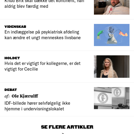
Knud Brix skal dække det kontinent, han
aldrig blev færdig med
VIDENSKAB
En indlæggelse på psykiatrisk afdeling
kan ændre et ungt menneskes livsbane
HOLDET
Hvis det er vigtigt for kollegerne, er det
vigtigt for Cecilie
DEBAT
af:
Ole Kjærulff
IDF-billede hører selvfølgelig ikke
hjemme i undervisningslokalet
SE FLERE ARTIKLER