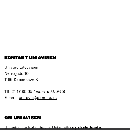
KONTAKT UNIAVISEN
Universitetsavisen
Nørregade 10
1165 København K
Tlf: 21 17 95 65
(man-fre kl. 9-15)
E-mail:
uni-avis@adm.ku.dk
OM UNIAVISEN
Uniavisen er Københavns Universitets
prisvindende
,