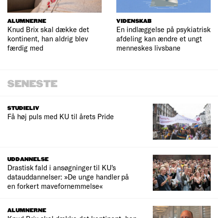
ALUMNERNE
VIDENSKAB
Knud Brix skal dække det
En indlæggelse på psykiatrisk
kontinent, han aldrig blev
afdeling kan ændre et ungt
færdig med
menneskes livsbane
SENESTE
STUDIELIV
Få høj puls med KU til årets Pride
UDDANNELSE
Drastisk fald i ansøgninger til KU's
datauddannelser: »De unge handler på
en forkert mavefornemmelse«
ALUMNERNE