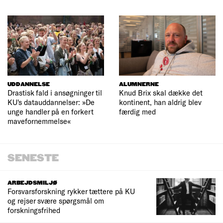
UDDANNELSE
ALUMNERNE
Drastisk fald i ansøgninger til
Knud Brix skal dække det
KU's datauddannelser: »De
kontinent, han aldrig blev
unge handler på en forkert
færdig med
mavefornemmelse«
SENESTE
ARBEJDSMILJØ
Forsvarsforskning rykker tættere på KU
og rejser svære spørgsmål om
forskningsfrihed