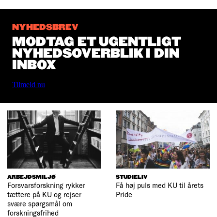
NYHEDSBREV
MODTAG ET UGENTLIGT
NYHEDSOVERBLIK I DIN
INBOX
Tilmeld nu
ARBEJDSMILJØ
STUDIELIV
Forsvarsforskning rykker
Få høj puls med KU til årets
tættere på KU og rejser
Pride
svære spørgsmål om
forskningsfrihed