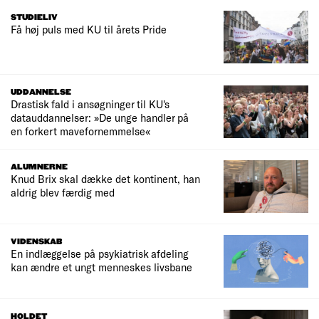
STUDIELIV
Få høj puls med KU til årets Pride
UDDANNELSE
Drastisk fald i ansøgninger til KU's
datauddannelser: »De unge handler på
en forkert mavefornemmelse«
ALUMNERNE
Knud Brix skal dække det kontinent, han
aldrig blev færdig med
VIDENSKAB
En indlæggelse på psykiatrisk afdeling
kan ændre et ungt menneskes livsbane
HOLDET