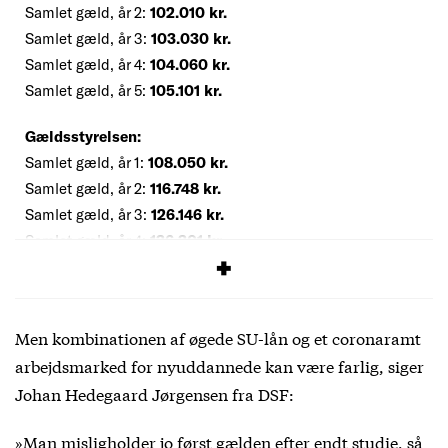
Samlet gæld, år 2:
102.010 kr.
Samlet gæld, år 3:
103.030 kr.
Samlet gæld, år 4:
104.060 kr.
Samlet gæld, år 5:
105.101 kr.
Gældsstyrelsen:
Samlet gæld, år 1:
108.050 kr.
Samlet gæld, år 2:
116.748 kr.
Samlet gæld, år 3:
126.146 kr.
Samlet gæld, år 4:
136.301 kr.
Samlet gæld, år 5:
147.273 kr.
Men kombinationen af øgede SU-lån og et coronaramt
arbejdsmarked for nyuddannede kan være farlig, siger
Johan Hedegaard Jørgensen fra DSF:
»Man misligholder jo først gælden efter endt studie, så