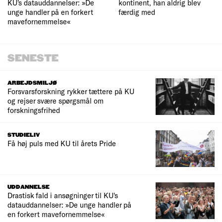
KU's datauddannelser: »De
kontinent, han aldrig blev
unge handler på en forkert
færdig med
mavefornemmelse«
SENESTE
ARBEJDSMILJØ
Forsvarsforskning rykker tættere på KU
og rejser svære spørgsmål om
forskningsfrihed
STUDIELIV
Få høj puls med KU til årets Pride
UDDANNELSE
Drastisk fald i ansøgninger til KU's
datauddannelser: »De unge handler på
en forkert mavefornemmelse«