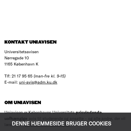
KONTAKT UNIAVISEN
Universitetsavisen
Nørregade 10
1165 København K
Tlf: 21 17 95 65
(man-fre kl. 9-15)
E-mail:
uni-avis@adm.ku.dk
OM UNIAVISEN
Uniavisen er Københavns Universitets
prisvindende
,
uafhængige
avis til studerende og ansatte – og alle andre, der vil
DENNE HJEMMESIDE BRUGER COOKIES
læse med.
Læs mere om avisen her
.