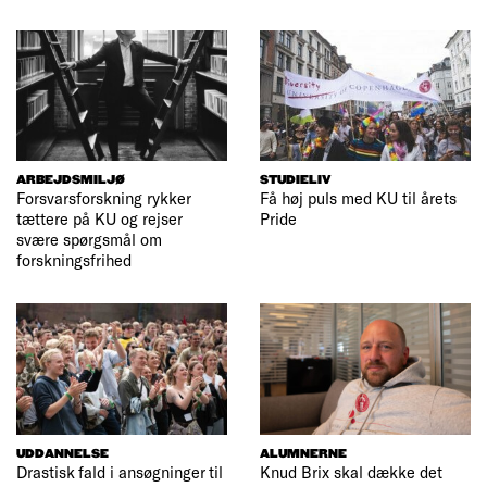
ARBEJDSMILJØ
STUDIELIV
Forsvarsforskning rykker
Få høj puls med KU til årets
tættere på KU og rejser
Pride
svære spørgsmål om
forskningsfrihed
UDDANNELSE
ALUMNERNE
Drastisk fald i ansøgninger til
Knud Brix skal dække det