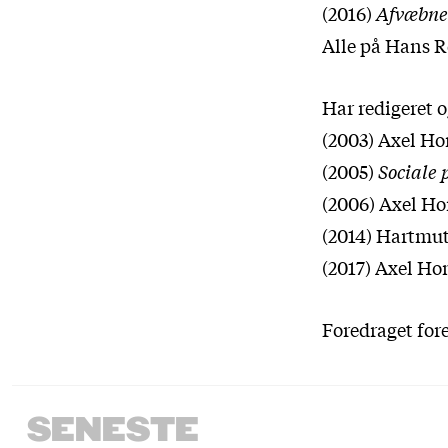
(2016)
Afvæbnet
Alle på Hans Re
Har redigeret o
(2003) Axel H
(2005)
Sociale 
(2006) Axel H
(2014) Hartmu
(2017) Axel Ho
Foredraget fore
SENESTE