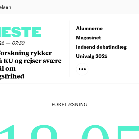
elsen
NESTE
Alumnerne
Magasinet
26
—
07:30
Indsend debatindlæg
forskning rykker
Univalg 2025
å KU og rejser svære
ål om
gsfrihed
FORELÆSNING