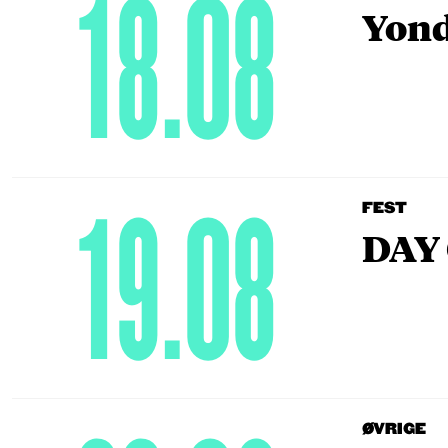
18.08
Yond
19.08
FEST
DAY 
ØVRIGE