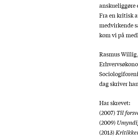
anskueliggøre e
Fra en kritisk a
medvirkende sa
kom vi på medh
Rasmus Willig,
Erhvervsøkonom
Sociologiforeni
dag skriver ha
Har skrevet:
(2007)
Til forsv
(2009)
Umyndig
(2013)
Kritikke