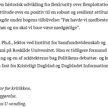
n historisk udvikling fra flexicurity over flexploitatio
ttitude over en positiv til en robust og resilient attitu
gde under bogens tilblivelse: ”Før havde vi medbest
ør og nu skal vi bare være medgørlige”.
 Ph.d., lektor ved Institut for Samfundsvidenskab og
i på Roskilde Universitet. Han er tidligere formand
ng og en af arkitekterne bag Politikens debattør- og kr
n fast for Kristeligt Dagblad og Dagbladet Information
ar for kritikken.
gørelse.
ns U-vending.