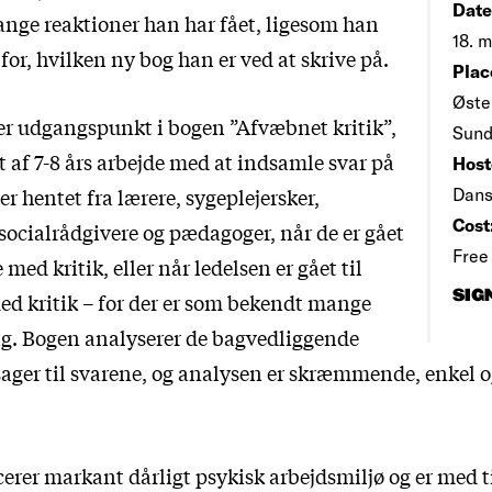
Date
nge reaktioner han har fået, ligesom han
18. m
t for, hvilken ny bog han er ved at skrive på.
Plac
Øste
er udgangspunkt i bogen ”Afvæbnet kritik”,
Sund
et af 7-8 års arbejde med at indsamle svar på
Host
er hentet fra lærere, sygeplejersker,
Dans
Cost
 socialrådgivere og pædagoger, når de er gået
Free
e med kritik, eller når ledelsen er gået til
SIG
med kritik – for der er som bekendt mange
dag. Bogen analyserer de bagvedliggende
rsager til svarene, og analysen er skræmmende, enkel 
erer markant dårligt psykisk arbejdsmiljø og er med ti