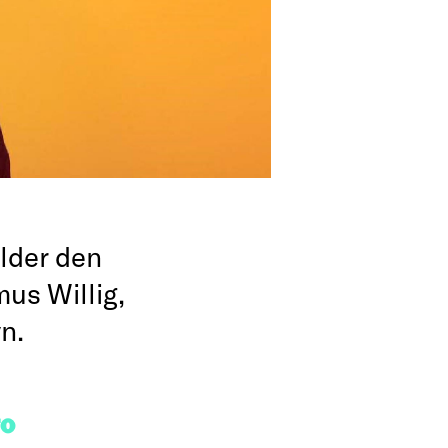
lder den
us Willig,
n.
FO