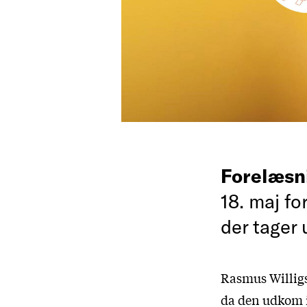
Forelæsn
18. maj f
der tager
Rasmus Willigs
da den udkom i 