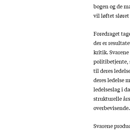
bogen og de ma
vil løftet sløre
Foredraget tag
der er resultat
kritik. Svarene 
politibetjente,
til deres ledels
deres ledelse 
ledelseslag i 
strukturelle å
overbevisende.
Svarene produc