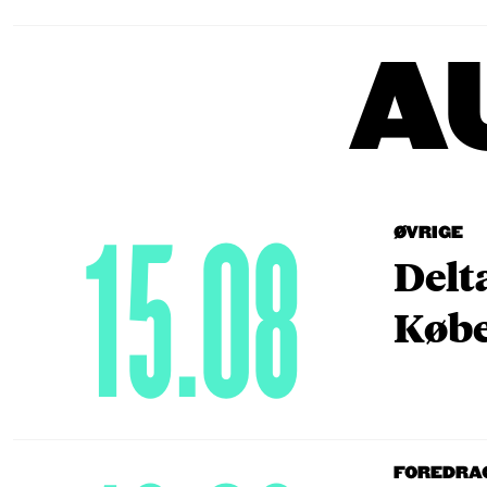
A
15.08
ØVRIGE
Delt
Købe
FOREDRA