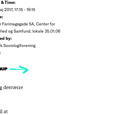
 & Time:
aj 2017, 17:15 - 19:15
e:
r Farimagsgade 5A, Center for
hed og Samfund, lokale 35.01.06
ed by:
k Sociologiforening
:
NUP
og desværre
l at