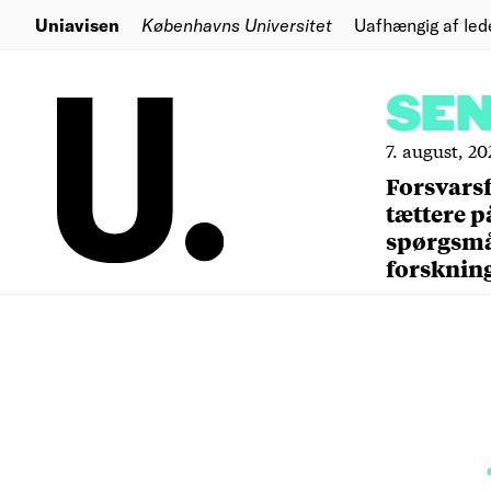
Uniavisen
Københavns Universitet
Uafhængig af led
SE
7. august, 20
Forsvars
tættere p
spørgsm
forsknin