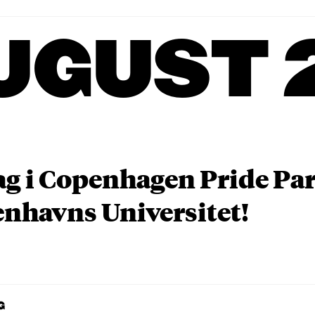
UGUST 
ag i Copenhagen Pride P
nhavns Universitet!
G