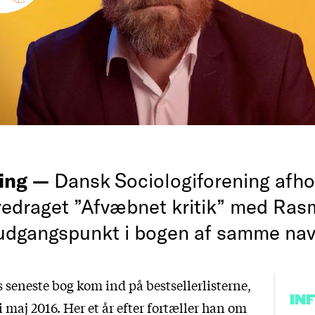
ing —
Dansk Sociologiforening afho
oredraget ”Afvæbnet kritik” med Rasm
 udgangspunkt i bogen af samme nav
 seneste bog kom ind på bestsellerlisterne,
IN
maj 2016. Her et år efter fortæller han om