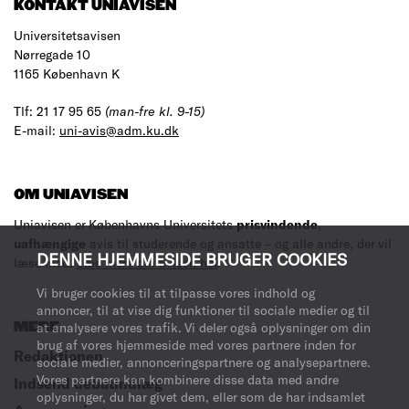
KONTAKT UNIAVISEN
Universitetsavisen
Nørregade 10
1165 København K
Tlf: 21 17 95 65
(man-fre kl. 9-15)
E-mail:
uni-avis@adm.ku.dk
OM UNIAVISEN
Uniavisen er Københavns Universitets
prisvindende
,
uafhængige
avis til studerende og ansatte – og alle andre, der vil
DENNE HJEMMESIDE BRUGER COOKIES
læse med.
Læs mere om avisen her
.
Vi bruger cookies til at tilpasse vores indhold og
annoncer, til at vise dig funktioner til sociale medier og til
MERE
at analysere vores trafik. Vi deler også oplysninger om din
brug af vores hjemmeside med vores partnere inden for
Redaktionen
sociale medier, annonceringspartnere og analysepartnere.
Vores partnere kan kombinere disse data med andre
Indsend debatindlæg
oplysninger, du har givet dem, eller som de har indsamlet