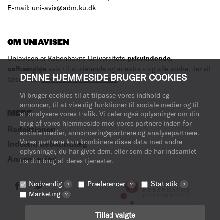
E-mail:
uni-avis@adm.ku.dk
OM UNIAVISEN
Uniavisen er Københavns Universitets
prisvindende
,
uafhængige
avis til studerende og ansatte – og alle andre, der vil
DENNE HJEMMESIDE BRUGER COOKIES
læse med.
Læs mere om avisen her
.
Vi bruger cookies til at tilpasse vores indhold og
annoncer, til at vise dig funktioner til sociale medier og til
MERE
at analysere vores trafik. Vi deler også oplysninger om din
brug af vores hjemmeside med vores partnere inden for
Redaktionen
sociale medier, annonceringspartnere og analysepartnere.
Vores partnere kan kombinere disse data med andre
Indsend debatindlæg
oplysninger, du har givet dem, eller som de har indsamlet
Annoncering
fra din brug af deres tjenester.
Nødvendig
Præferencer
Statistik
?
?
?
Marketing
?
Tillad valgte