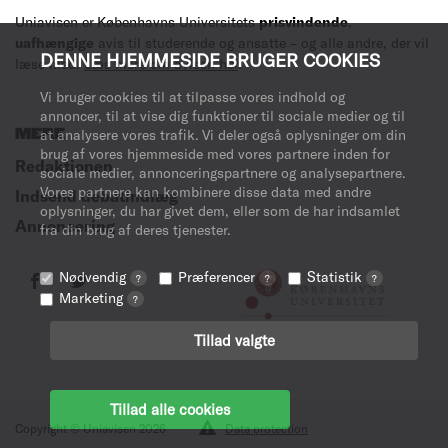
Uniavisen er Københavns Universitets
prisvindende
,
uafhængige
avis til studerende og ansatte – og alle andre, der vil
DENNE HJEMMESIDE BRUGER COOKIES
læse med.
Læs mere om avisen her
.
Vi bruger cookies til at tilpasse vores indhold og
annoncer, til at vise dig funktioner til sociale medier og til
MERE
at analysere vores trafik. Vi deler også oplysninger om din
brug af vores hjemmeside med vores partnere inden for
Redaktionen
sociale medier, annonceringspartnere og analysepartnere.
Vores partnere kan kombinere disse data med andre
Indsend debatindlæg
oplysninger, du har givet dem, eller som de har indsamlet
Annoncering
fra din brug af deres tjenester.
Nødvendig
Præferencer
Statistik
?
?
?
Marketing
?
Tillad valgte
Tillad alle cookies
Copyright © Uniavisen 2026
Data protection