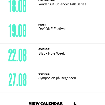
18.08
FOREDRAG
Yonder Art•Science: Talk Series
19.08
FEST
DAY ONE Festival
22.08
ØVRIGE
Black Hole Week
27.08
ØVRIGE
Symposion på Regensen
VIEW CALENDAR