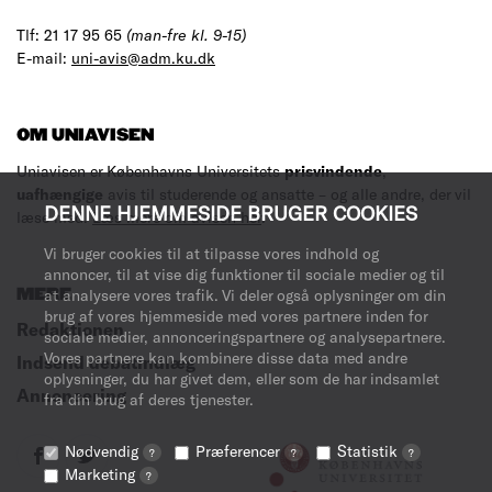
Tlf: 21 17 95 65
(man-fre kl. 9-15)
E-mail:
uni-avis@adm.ku.dk
OM UNIAVISEN
Uniavisen er Københavns Universitets
prisvindende
,
uafhængige
avis til studerende og ansatte – og alle andre, der vil
DENNE HJEMMESIDE BRUGER COOKIES
læse med.
Læs mere om avisen her
.
Vi bruger cookies til at tilpasse vores indhold og
annoncer, til at vise dig funktioner til sociale medier og til
MERE
at analysere vores trafik. Vi deler også oplysninger om din
brug af vores hjemmeside med vores partnere inden for
Redaktionen
sociale medier, annonceringspartnere og analysepartnere.
Vores partnere kan kombinere disse data med andre
Indsend debatindlæg
oplysninger, du har givet dem, eller som de har indsamlet
Annoncering
fra din brug af deres tjenester.
Nødvendig
Præferencer
Statistik
?
?
?
Marketing
?