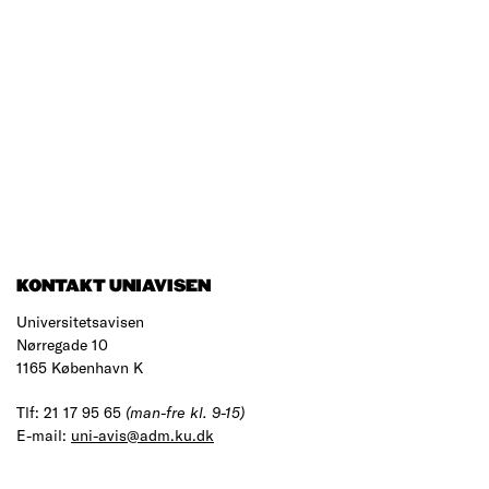
KONTAKT UNIAVISEN
Universitetsavisen
Nørregade 10
1165 København K
Tlf: 21 17 95 65
(man-fre kl. 9-15)
E-mail:
uni-avis@adm.ku.dk