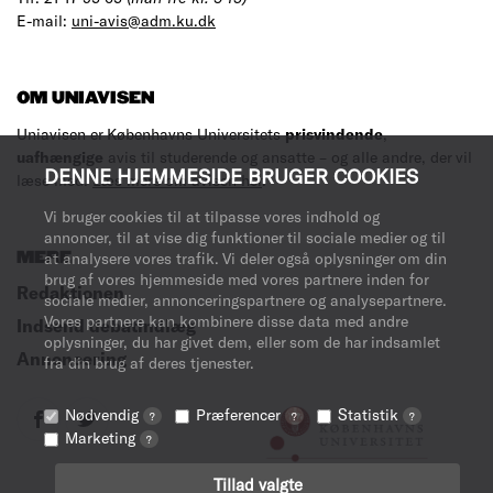
E-mail:
uni-avis@adm.ku.dk
OM UNIAVISEN
Uniavisen er Københavns Universitets
prisvindende
,
uafhængige
avis til studerende og ansatte – og alle andre, der vil
DENNE HJEMMESIDE BRUGER COOKIES
læse med.
Læs mere om avisen her
.
Vi bruger cookies til at tilpasse vores indhold og
annoncer, til at vise dig funktioner til sociale medier og til
at analysere vores trafik. Vi deler også oplysninger om din
MERE
brug af vores hjemmeside med vores partnere inden for
Redaktionen
sociale medier, annonceringspartnere og analysepartnere.
Vores partnere kan kombinere disse data med andre
Indsend debatindlæg
oplysninger, du har givet dem, eller som de har indsamlet
Annoncering
fra din brug af deres tjenester.
Nødvendig
Præferencer
Statistik
?
?
?
Marketing
?
Tillad valgte