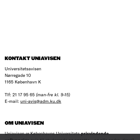
KONTAKT UNIAVISEN
Universitetsavisen
Nørregade 10
1165 København K
Tlf: 21 17 95 65
(man-fre kl. 9-15)
E-mail:
uni-avis@adm.ku.dk
OM UNIAVISEN
Uniavisen er Københavns Universitets
prisvindende
,
uafhængige
avis til studerende og ansatte – og alle andre, der vil