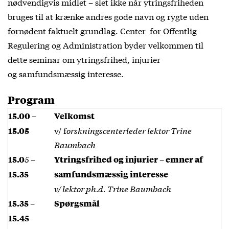
nødvendigvis midlet – slet ikke når ytringsfriheden
bruges til at krænke andres gode navn og rygte uden
fornødent faktuelt grundlag. Center for Offentlig
Regulering og Administration byder velkommen til
dette seminar om ytringsfrihed, injurier
og samfundsmæssig interesse.
Program
15.00 –
Velkomst
v/ f
orskningscenterleder lektor Trine
15.05
Baumbach
5
15.0
–
Ytringsfrihed og injurier – emner af
15.35
samfundsmæssig interesse
v/ lektor ph.d. Trine Baumbach
15.35 –
Spørgsmål
15.45