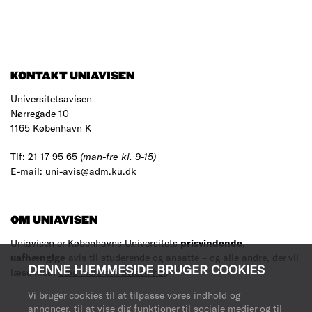
KONTAKT UNIAVISEN
Universitetsavisen
Nørregade 10
1165 København K
Tlf: 21 17 95 65
(man-fre kl. 9-15)
E-mail:
uni-avis@adm.ku.dk
OM UNIAVISEN
Uniavisen er Københavns Universitets
prisvindende
,
uafhængige
avis til studerende og ansatte – og alle andre, der vil
DENNE HJEMMESIDE BRUGER COOKIES
læse med.
Læs mere om avisen her
.
Vi bruger cookies til at tilpasse vores indhold og
annoncer, til at vise dig funktioner til sociale medier og til