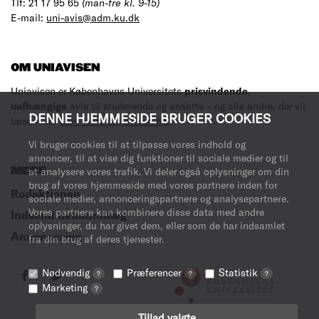
Tlf: 21 17 95 65
(man-fre kl. 9-15)
E-mail:
uni-avis@adm.ku.dk
OM UNIAVISEN
Uniavisen er Københavns Universitets
prisvindende
,
uafhængige
avis til studerende og ansatte – og alle andre, der vil
DENNE HJEMMESIDE BRUGER COOKIES
læse med.
Læs mere om avisen her
.
Vi bruger cookies til at tilpasse vores indhold og
annoncer, til at vise dig funktioner til sociale medier og til
MERE
at analysere vores trafik. Vi deler også oplysninger om din
brug af vores hjemmeside med vores partnere inden for
Redaktionen
sociale medier, annonceringspartnere og analysepartnere.
Vores partnere kan kombinere disse data med andre
Indsend debatindlæg
oplysninger, du har givet dem, eller som de har indsamlet
Annoncering
fra din brug af deres tjenester.
Nødvendig
Præferencer
Statistik
?
?
?
Marketing
?
Tillad valgte