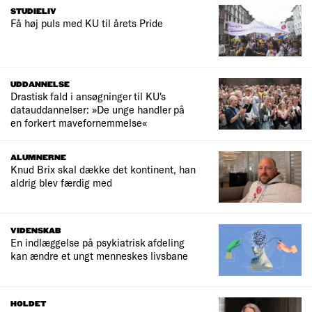
STUDIELIV
Få høj puls med KU til årets Pride
UDDANNELSE
Drastisk fald i ansøgninger til KU's
datauddannelser: »De unge handler på
en forkert mavefornemmelse«
ALUMNERNE
Knud Brix skal dække det kontinent, han
aldrig blev færdig med
VIDENSKAB
En indlæggelse på psykiatrisk afdeling
kan ændre et ungt menneskes livsbane
HOLDET