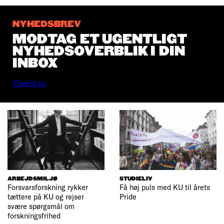
NYHEDSBREV
MODTAG ET UGENTLIGT
NYHEDSOVERBLIK I DIN
INBOX
Tilmeld nu
ARBEJDSMILJØ
STUDIELIV
Forsvarsforskning rykker
Få høj puls med KU til årets
tættere på KU og rejser
Pride
svære spørgsmål om
forskningsfrihed