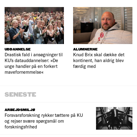
UDDANNELSE
ALUMNERNE
Drastisk fald i ansøgninger til
Knud Brix skal dække det
KU's datauddannelser: »De
kontinent, han aldrig blev
unge handler på en forkert
færdig med
mavefornemmelse«
SENESTE
ARBEJDSMILJØ
Forsvarsforskning rykker tættere på KU
og rejser svære spørgsmål om
forskningsfrihed