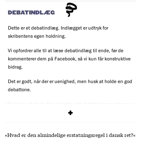
DEBATINDLÆG
Dette er et debatindlæg. Indlægget er udtryk for
skribentens egen holdning.
Vi opfordrer alle til at læse debatindlæg til ende, før de
kommenterer dem på Facebook, så vi kun får konstruktive
bidrag.
Det er godt, når der er uenighed, men husk at holde en god
debattone.
Uniavisen forbeholder sig retten til at slette kommentarer,
der overskrider vores
debatregler
.
»Hvad er den almindelige erstatningsregel i dansk ret?«