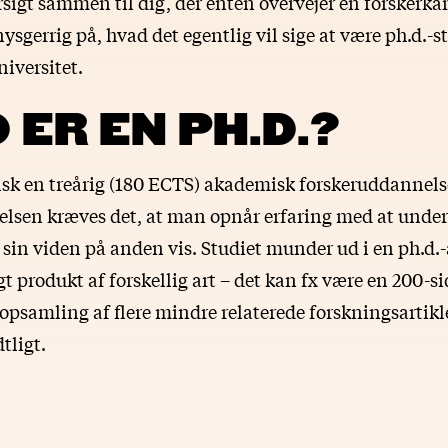
rsigt sammen til dig, der enten overvejer en forskerkarr
ysgerrig på, hvad det egentlig vil sige at være ph.d.-
iversitet.
 ER EN PH.D.?
isk en treårig (180 ECTS) akademisk forskeruddannelse
lsen kræves det, at man opnår erfaring med at underv
 sin viden på anden vis. Studiet munder ud i en ph.d.
ligt produkt af forskellig art – det kan fx være en 200-s
n opsamling af flere mindre relaterede forskningsartikle
tligt.