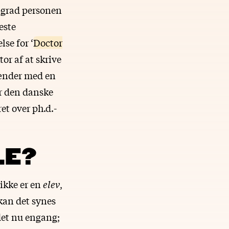
-grad personen
leste
se for ‘
Doctor
or af at skrive
ænder med en
er den danske
et over ph.d.-
LE?
ikke er en
elev
,
 kan det synes
det nu engang;