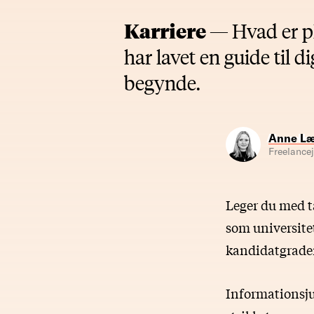
Karriere —
Hvad er ph
har lavet en guide til d
begynde.
Anne Læ
Freelancej
Leger du med ta
som universitet
kandidatgraden 
Informationsj