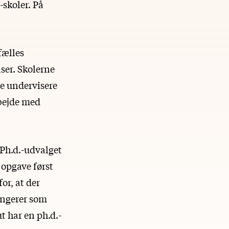
-skoler. På
fælles
ser
. Skolerne
le undervisere
bejde med
 Ph.d.-udvalget
opgave først
or, at der
ungerer som
t har en ph.d.-