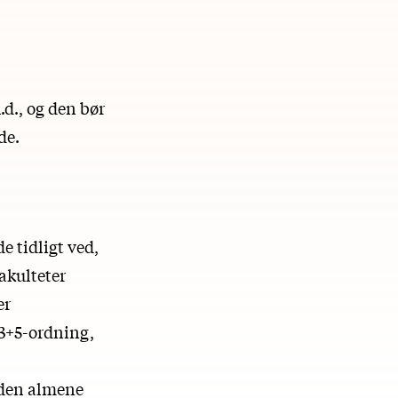
d., og den bør
de.
e tidligt ved,
fakulteter
er
 3+5-ordning,
 den almene