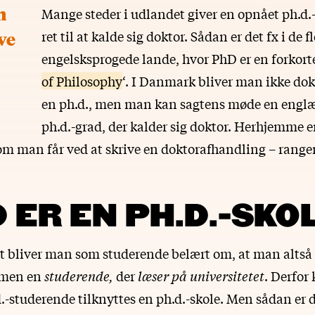
n
Mange steder i udlandet giver en opnået ph.d.
ret til at kalde sig doktor. Sådan er det fx i de f
ve
engelsksprogede lande, hvor PhD er en forkortel
of Philosophy
‘. I Danmark bliver man ikke dokt
en ph.d., men man kan sagtens møde en engl
ph.d.-grad, der kalder sig doktor. Herhjemme 
om man får ved at skrive en doktorafhandling – ranger
 ER EN PH.D.-SKO
et bliver man som studerende belært om, at man altså 
 men en
studerende,
der
læser på
universitetet
. Derfor
d.-studerende tilknyttes en ph.d.-skole. Men sådan er 