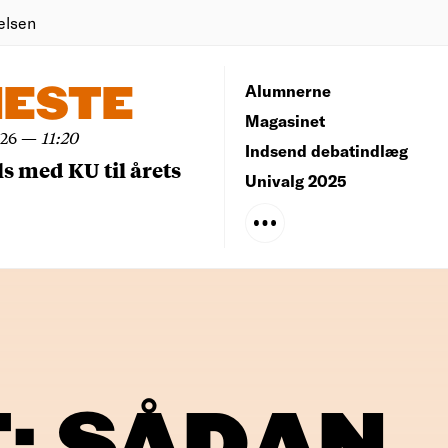
elsen
NESTE
Alumnerne
Magasinet
026
—
11:20
Indsend debatindlæg
ls med KU til årets
Univalg 2025