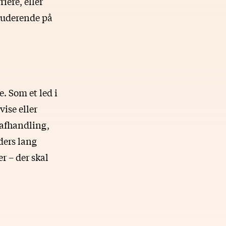
iere, eller
studerende på
. Som et led i
ise eller
-afhandling,
iders lang
r – der skal