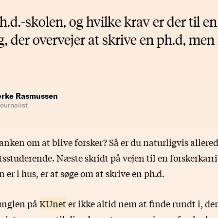
.d.-skolen, og hvilke krav er der til e
ig, der overvejer at skrive en ph.d, men
rke Rasmussen
ournalist
nken om at blive forsker? Så er du naturligvis allered
sstuderende. Næste skridt på vejen til en forskerkarri
er i hus, er at søge om at skrive en ph.d.
unglen på
KUnet
er ikke altid nem at finde rundt i, der