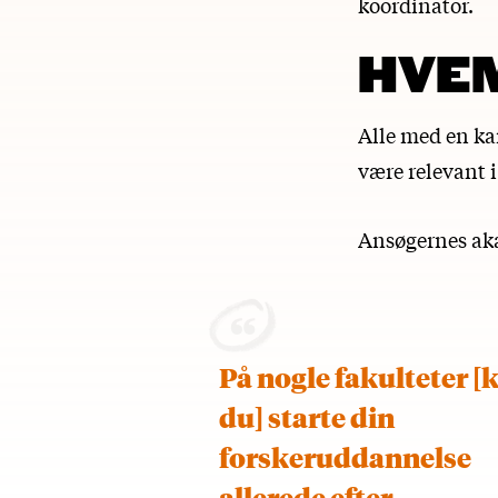
koordinator.
HVE
Alle med en ka
være relevant i
Ansøgernes aka
På nogle fakulteter [
du] starte din
forskeruddannelse
allerede efter