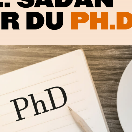
E: SÅDAN
ER DU
PH.D