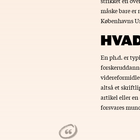
strikket en ove
måske bare er n
Københavns Un
HVAD
En ph.d. er typ
forskeruddanne
videreformidle
altså et skrift
artikel eller e
forsvares mund