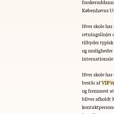
forskeruddannel
Københavns Univ
Hver skole har 
retningslinjer
tilbyder typis
og muligheder 
internationale
Hver skole har 
består af
VIP’e
og fremmest at 
bliver afholdt
kontaktpersoner