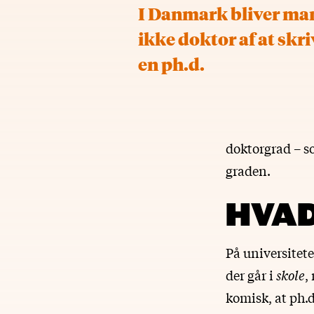
I Danmark bliver ma
ikke doktor af at skri
en ph.d.
doktorgrad – s
graden.
HVAD
På universitet
der går i
skole
,
komisk, at ph.