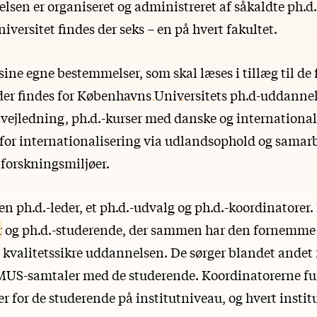
sen er organiseret og administreret af såkaldte ph.d.
ersitet findes der seks – en på hvert fakultet.
sine egne bestemmelser, som skal læses i tillæg til de 
 der findes for Københavns Universitets ph.d-uddannel
k vejledning, ph.d.-kurser med danske og internationa
for internationalisering via udlandsophold og samar
 forskningsmiljøer.
en ph.d.-leder, et ph.d.-udvalg og ph.d.-koordinatorer.
r
og ph.d.-studerende, der sammen har den fornemme 
kvalitetssikre uddannelsen. De sørger blandet andet f
 MUS-samtaler med de studerende. Koordinatorerne f
 for de studerende på institutniveau, og hvert institu