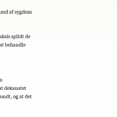
rund af sygdom
aksis spildt de
 at behandle
om
at dekanatet
undt, og at det