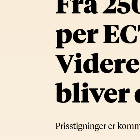
Fra 25
per EC
Vider
bliver
Prisstigninger er komm