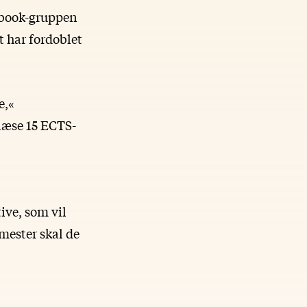
cebook-gruppen
 har fordoblet
e,«
læse 15 ECTS-
ive, som vil
mester skal de