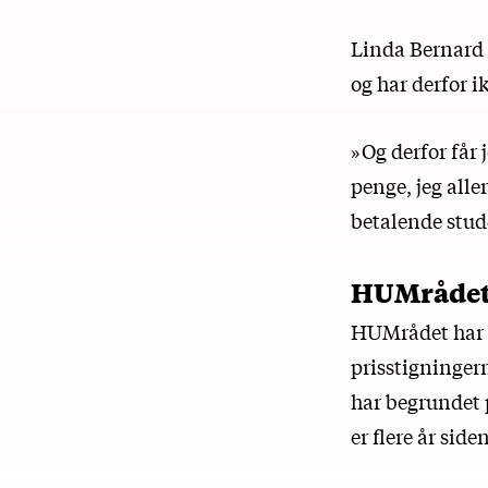
Linda Bernard 
og har derfor i
»Og derfor får 
penge, jeg alle
betalende stud
HUMrådet:
HUMrådet har v
prisstigninger
har begrundet p
er flere år sid