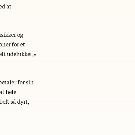
ed at
usikker og
oner for et
lt udelukket,«
etaler for sin
at hele
elt så dyrt,