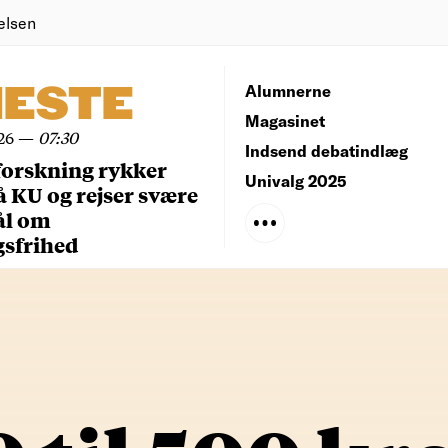
elsen
NESTE
Alumnerne
Magasinet
26
—
07:30
Indsend debatindlæg
forskning rykker
Univalg 2025
å KU og rejser svære
ål om
gsfrihed