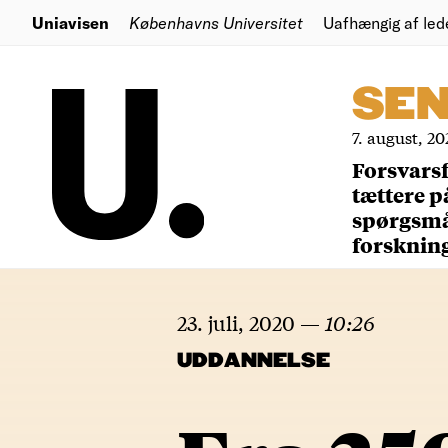
Uniavisen
Københavns Universitet
Uafhængig af led
SE
7. august, 20
Forsvars
tættere p
spørgsm
forsknin
23. juli, 2020
—
10:26
UDDANNELSE