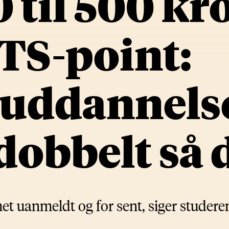
0 til 500 kr
TS-point:
euddannels
 dobbelt så 
et uanmeldt og for sent, siger studere