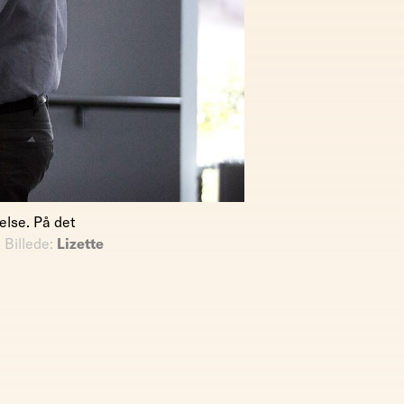
else. På det
.
Billede:
Lizette