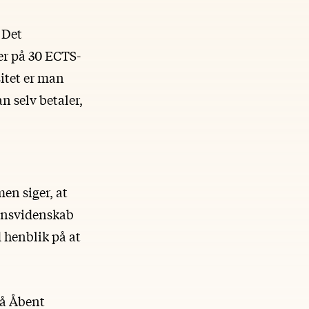
å Det
er på 30 ECTS-
sitet er man
n selv betaler,
en siger, at
ionsvidenskab
d henblik på at
på Åbent