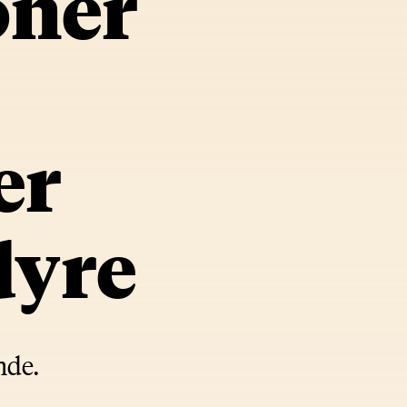
oner
er
dyre
nde.