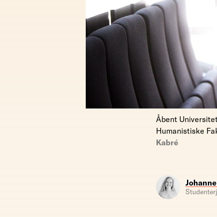
Åbent Universitet
Humanistiske Fak
Kabré
Johanne
Studenterj