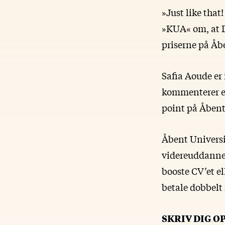
»Just like that
»KUA« om, at D
priserne på Åb
Safia Aoude er 
kommenterer en
point på Åbent
Åbent Universi
videreuddannels
booste CV’et e
betale dobbelt 
SKRIV DIG O