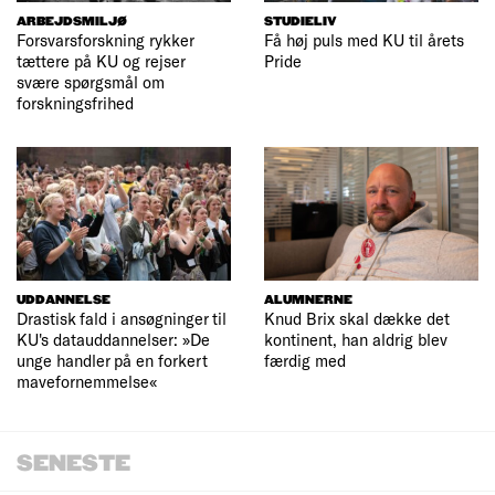
ARBEJDSMILJØ
STUDIELIV
Forsvarsforskning rykker
Få høj puls med KU til årets
tættere på KU og rejser
Pride
svære spørgsmål om
forskningsfrihed
UDDANNELSE
ALUMNERNE
Drastisk fald i ansøgninger til
Knud Brix skal dække det
KU's datauddannelser: »De
kontinent, han aldrig blev
unge handler på en forkert
færdig med
mavefornemmelse«
SENESTE