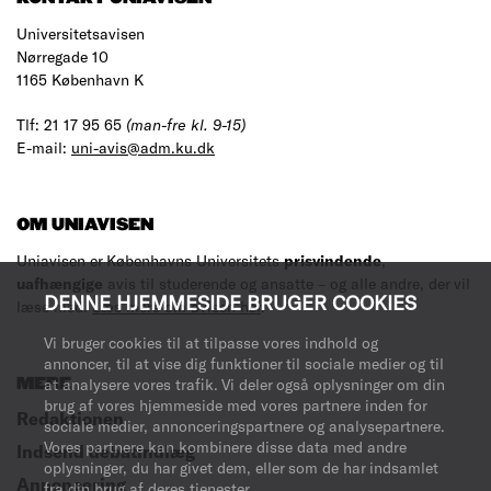
Universitetsavisen
Nørregade 10
1165 København K
Tlf: 21 17 95 65
(man-fre kl. 9-15)
E-mail:
uni-avis@adm.ku.dk
OM UNIAVISEN
Uniavisen er Københavns Universitets
prisvindende
,
uafhængige
avis til studerende og ansatte – og alle andre, der vil
DENNE HJEMMESIDE BRUGER COOKIES
læse med.
Læs mere om avisen her
.
Vi bruger cookies til at tilpasse vores indhold og
annoncer, til at vise dig funktioner til sociale medier og til
MERE
at analysere vores trafik. Vi deler også oplysninger om din
brug af vores hjemmeside med vores partnere inden for
Redaktionen
sociale medier, annonceringspartnere og analysepartnere.
Vores partnere kan kombinere disse data med andre
Indsend debatindlæg
oplysninger, du har givet dem, eller som de har indsamlet
Annoncering
fra din brug af deres tjenester.