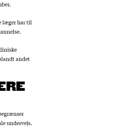
mber.
 læger har til
dannelse.
liniske
 blandt andet
ERE
 begrænser
ale undervejs.