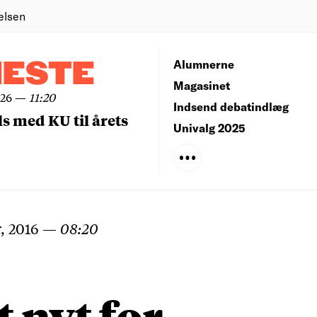
elsen
NESTE
Alumnerne
Magasinet
026
—
11:20
Indsend debatindlæg
ls med KU til årets
Univalg 2025
, 2016
—
08:20
 nyt for