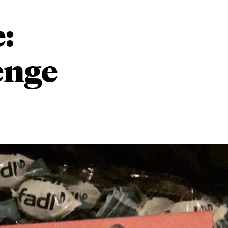
:
ænge