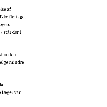
lse af
ikke får taget
ægers
« står der i
isten den
 vælge mindre
ske
 læger var