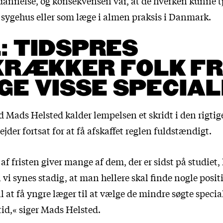
annelse, og konsekvensen var, at de hverken kunne 
t sygehus eller som læge i almen praksis i Danmark.
: TIDSPRES
RÆKKER FOLK FR
E VISSE SPECIA
Mads Helsted kalder lempelsen et skridt i den rigtig
jder fortsat for at få afskaffet reglen fuldstændigt.
f fristen giver mange af dem, der er sidst på studiet, 
i synes stadig, at man hellere skal finde nogle posit
l at få yngre læger til at vælge de mindre søgte specia
tid,« siger Mads Helsted.