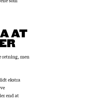
tjene som
A AT
LER
e retning, men
lidt ekstra
ive
ler end at