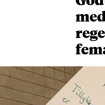
med
rege
femå