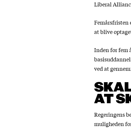
Liberal Allian
Femårsfristen e
at blive optag
Inden for fem 
basisuddannels
ved at gennemf
SKAL
AT S
Regeringens be
muligheden for 