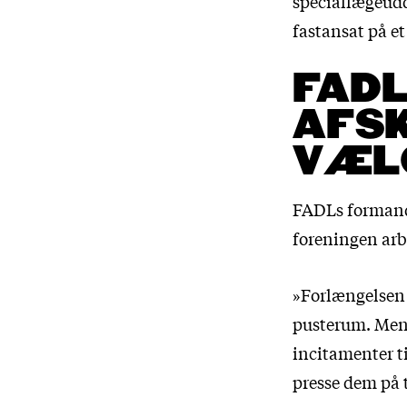
speciallægeudd
fastansat på e
FADL
AFSK
VÆLG
FADLs formand 
foreningen arbe
»Forlængelsen a
pusterum. Men v
incitamenter ti
presse dem på 