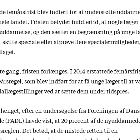
 femårsfrist blev indført for at understøtte uddanne
hele landet. Fristen betyder imidlertid, at nogle læger 
uddannelse, og den sætter en begrænsning på unge l
 skifte speciale eller afprøve flere specialemuligheder,
laget.
ste gang, fristen forlænges. I 2014 erstattede femårsfr
eårsregel, som blev indført for at få unge læger til at
iallægestillinger ved at sætte dem under tidspres.
orlænget, efter en undersøgelse fra Foreningen af Dan
 (FADL) havde vist, at 20 procent af de nyuddannede
rsreglen. Det betød, at de mistede retten til en