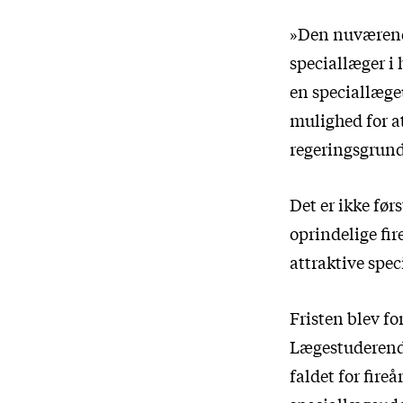
»Den nuværende
speciallæger i 
en speciallæge
mulighed for at
regeringsgrund
Det er ikke før
oprindelige fir
attraktive spec
Fristen blev f
Lægestuderende
faldet for fireå