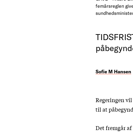
femårsreglen give
sundhedsminister
TIDSFRIST 
påbegynde
Sofie M Hansen
Regeringen vil
til at påbegyn
Det fremgår af