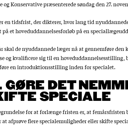
ce og Konservative præsenterede søndag den 27. nove
r en tidsfrist, der dikterer, hvor lang tid nyuddannede
et på et hoveduddannelsesforløb på en speciallægeud
år skal de nyuddannede læger nå at gennemføre den k
e og kvalificere sig til en hoveduddannelsesstilling,
øre en introduktionsstilling inden for specialet.
 GØRE DET NEMM
KIFTE SPECIALE
grundelse for at forlænge fristen er, at femårsfristen
at afprøve flere specialemuligheder eller skifte speci