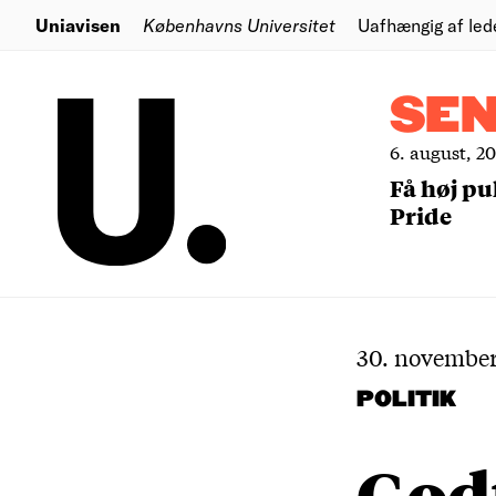
Uniavisen
Københavns Universitet
Uafhængig af led
SE
6. august, 2
Få høj pu
Pride
30. november
POLITIK
Godt