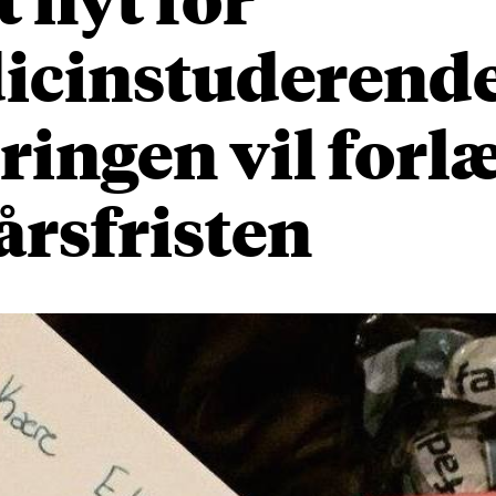
icinstuderende
ringen vil forl
rsfristen