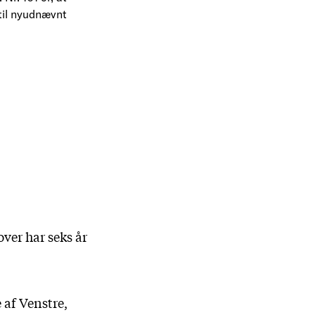
 til nyudnævnt
ver har seks år
 af Venstre,