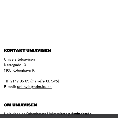
KONTAKT UNIAVISEN
Universitetsavisen
Nørregade 10
1165 København K
Tlf: 21 17 95 65
(man-fre kl. 9-15)
E-mail:
uni-avis@adm.ku.dk
OM UNIAVISEN
Uniavisen er Københavns Universitets
prisvindende
,