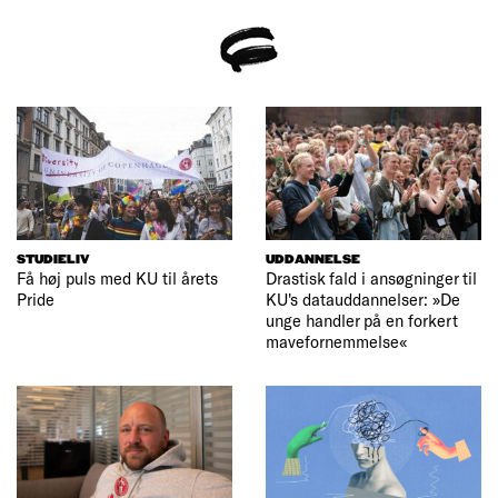
STUDIELIV
UDDANNELSE
Få høj puls med KU til årets
Drastisk fald i ansøgninger til
Pride
KU's datauddannelser: »De
unge handler på en forkert
mavefornemmelse«