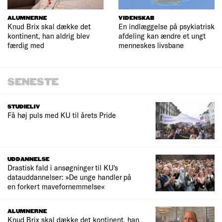
ALUMNERNE
VIDENSKAB
Knud Brix skal dække det
En indlæggelse på psykiatrisk
kontinent, han aldrig blev
afdeling kan ændre et ungt
færdig med
menneskes livsbane
SENESTE
STUDIELIV
Få høj puls med KU til årets Pride
UDDANNELSE
Drastisk fald i ansøgninger til KU's
datauddannelser: »De unge handler på
en forkert mavefornemmelse«
ALUMNERNE
Knud Brix skal dække det kontinent, han