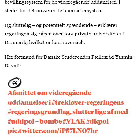
bevillingssystem for de videregående uddanelser, i
stedet for det nuværende taxametersystem.
Og sluttelig – og potentielt spændende – erklærer
regeringen sig »åben over for« private universiteter i
Danmark, hvilket er kontroversielt.
Her formand for Danske Studerendes Fællesråd Yasmin
Davali:
Afsnittet om videregående
uddannelser i
#trekløver
-regeringens
#regeringsgrundlag
, slutter lige af med
#uddpol
– bombe
#VLAK
#dkpol
pic.twitter.com/iP57LNO7hr