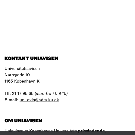
KONTAKT UNIAVISEN
Universitetsavisen
Nørregade 10
1165 København K
Tlf: 21 17 95 65
(man-fre kl. 9-15)
E-mail:
uni-avis@adm.ku.dk
OM UNIAVISEN
Uniavisen er Københavns Universitets
prisvindende
,