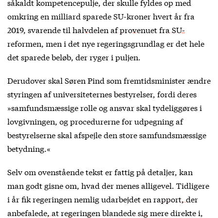
såkaldt kompetencepulje, der skulle fyldes op med
omkring en milliard sparede SU-kroner hvert år fra
2019, svarende til
halvdelen af provenuet fra SU-
reformen
, men i det nye regeringsgrundlag er det hele
det sparede beløb, der ryger i puljen.
Derudover skal Søren Pind som fremtidsminister ændre
styringen af universiteternes bestyrelser, fordi deres
»samfundsmæssige rolle og ansvar skal tydeliggøres i
lovgivningen, og procedurerne for udpegning af
bestyrelserne skal afspejle den store samfundsmæssige
betydning.«
Selv om ovenstående tekst er fattig på detaljer, kan
man godt gisne om, hvad der menes alligevel. Tidligere
i år fik regeringen nemlig udarbejdet
en rapport, der
anbefalede, at regeringen blandede sig
mere direkte i,