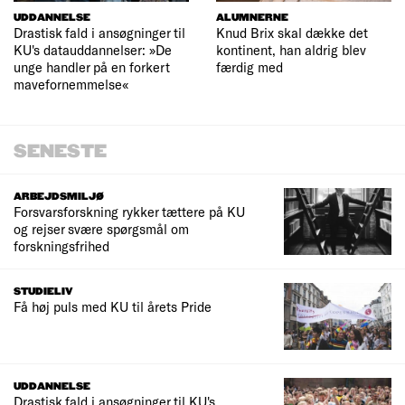
UDDANNELSE
ALUMNERNE
Drastisk fald i ansøgninger til
Knud Brix skal dække det
KU's datauddannelser: »De
kontinent, han aldrig blev
unge handler på en forkert
færdig med
mavefornemmelse«
SENESTE
ARBEJDSMILJØ
Forsvarsforskning rykker tættere på KU
og rejser svære spørgsmål om
forskningsfrihed
STUDIELIV
Få høj puls med KU til årets Pride
UDDANNELSE
Drastisk fald i ansøgninger til KU's