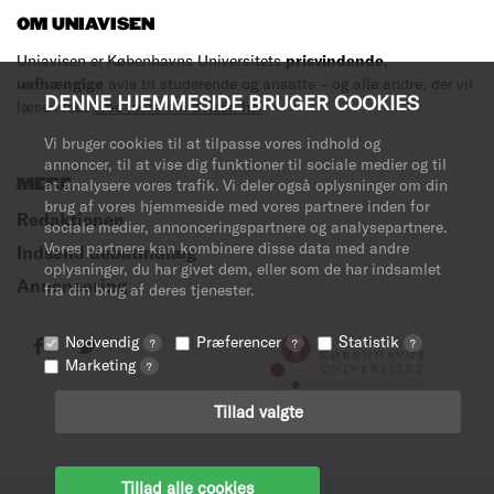
OM UNIAVISEN
Uniavisen er Københavns Universitets
prisvindende
,
uafhængige
avis til studerende og ansatte – og alle andre, der vil
DENNE HJEMMESIDE BRUGER COOKIES
læse med.
Læs mere om avisen her
.
Vi bruger cookies til at tilpasse vores indhold og
annoncer, til at vise dig funktioner til sociale medier og til
MERE
at analysere vores trafik. Vi deler også oplysninger om din
brug af vores hjemmeside med vores partnere inden for
Redaktionen
sociale medier, annonceringspartnere og analysepartnere.
Vores partnere kan kombinere disse data med andre
Indsend debatindlæg
oplysninger, du har givet dem, eller som de har indsamlet
Annoncering
fra din brug af deres tjenester.
Nødvendig
Præferencer
Statistik
?
?
?
Marketing
?
Tillad valgte
Tillad alle cookies