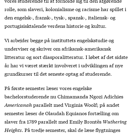
vores studerende til at forholde sig til den afgørende
rolle, som slaveri, kolonialisme og racisme har spillet i
den engelsk-, fransk-, tysk-, spansk-, italiensk- og
portugisisktalende verdens historie og kultur.
Vi arbejder begge på instituttets engelskstudie og
underviser og skriver om afrikansk-amerikansk
litteratur og sort diasporalitteratur. I løbet af det sidste
år har vi været stærkt involveret i udviklingen af nye
grundkurser til det seneste optag af studerende.
På første semester læser vores engelske
bachelorstuderende nu Chimamanda Ngozi Adichies
Americanah
parallelt med Virginia Woolf; på andet
semester læser de Olaudah Equianos fortælling om
slaver fra 1789 parallelt med Emily Brontës
Wuthering
Heights
. På tredje semester, skal de læse flygtninges