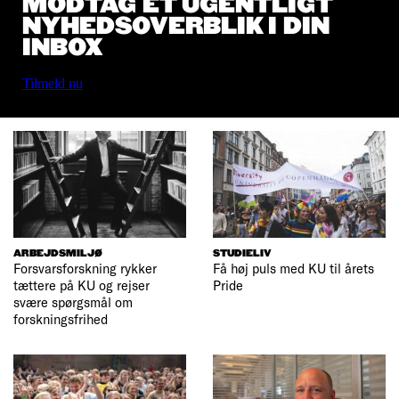
MODTAG ET UGENTLIGT
NYHEDSOVERBLIK I DIN
INBOX
Tilmeld nu
ARBEJDSMILJØ
STUDIELIV
Forsvarsforskning rykker
Få høj puls med KU til årets
tættere på KU og rejser
Pride
svære spørgsmål om
forskningsfrihed