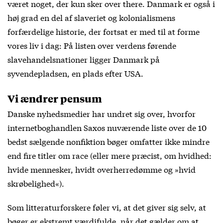
været noget, der kun sker over there. Danmark er også i
høj grad en del af slaveriet og kolonialismens
forfærdelige historie, der fortsat er med til at forme
vores liv i dag: På listen over verdens førende
slavehandelsnationer ligger Danmark på
syvendepladsen, en plads efter USA.
Vi ændrer pensum
Danske nyhedsmedier har undret sig over, hvorfor
internetboghandlen Saxos nuværende liste over de 10
bedst sælgende nonfiktion bøger omfatter ikke mindre
end fire titler om race (eller mere præcist, om hvidhed:
hvide mennesker, hvidt overherredømme og »hvid
skrøbelighed«).
Som litteraturforskere føler vi, at det giver sig selv, at
bøger er ekstremt værdifulde, når det gælder om at