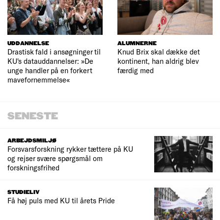
UDDANNELSE
ALUMNERNE
Drastisk fald i ansøgninger til
Knud Brix skal dække det
KU's datauddannelser: »De
kontinent, han aldrig blev
unge handler på en forkert
færdig med
mavefornemmelse«
SENESTE
ARBEJDSMILJØ
Forsvarsforskning rykker tættere på KU
og rejser svære spørgsmål om
forskningsfrihed
STUDIELIV
Få høj puls med KU til årets Pride