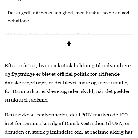
Det er godt, når der er uenighed, men husk at holde en god
debattone.
Uniavisen forbeholder sig retten til at slette kommentarer,
der overskrider vores debatregler.
Efter to årtier, hvor en kritisk holdning til indvandrere
og flygtninge er blevet officiel politik for skiftende
danske regeringer, er det blevet mere og mere umuligt
for Danmark at erklære sig uden skyld, når det gælder
strukturel racisme.
Den række af begivenheder, der i 2017 markerede 100-
året for Danmarks salg af Dansk Vestindien til USA, er
desuden en stærk påmindelse om, at racisme aldrig har