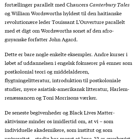
fortællinger parallelt med Chaucers
Canterbury Tales
og William Wordsworths hyldest til den haitianske
revolutionære leder Touissant L’Ouverture parallelt
med et digt om Wordsworths sonet af den afro-
guyanske forfatter John Agard.
Dette er bare nogle enkelte eksempler. Andre kurser i
løbet af uddannelsen i engelsk fokuserer på emner som
postkolonial teori og middelalderen,
flygtningelitteratur, introduktion til postkoloniale
studier, nyere asiatisk-amerikansk litteratur, Harlem-
renæssancen og Toni Morrisons værker.
De seneste begivenheder og Black Lives Matter-
aktivisme minder os imidlertid om, at vi – som
individuelle akademikere, som institut og som
universitet – stadig har meget at lære. Vi er overbevist