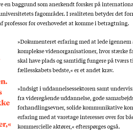
ve en baggrund som anerkendt forsker på internationa
 universitetets fagområder. I realiteten betyder det fo
 af professor for overhovedet at komme i betragtning.
»Dokumenteret erfaring med at lede igennem 
komplekse videnorganisationer, hvor stærke f
skal have plads og samtidig fungere på tværs t
fællesskabets bedste,« er et andet krav.
en.
»Indsigt i uddannelsessektoren samt undervis
s
fra videregående uddannelse, gode samarbejds
kke
forhandlingsevner, solide kommunikative ko
erfaring med at varetage interesser over for bå
r,«
kommercielle aktører,« efterspørges også.