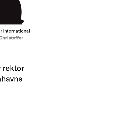
 international
Christoffer
 rektor
nhavns