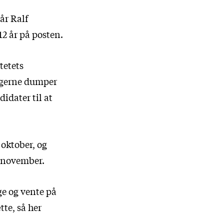
år Ralf
12 år på posten.
tetets
ingerne dumper
idater til at
 oktober, og
f november.
ge og vente på
tte, så her