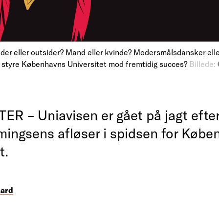
er eller outsider? Mand eller kvinde? Modersmålsdansker eller
l styre Københavns Universitet mod fremtidig succes?
Billede:
R – Uniavisen er gået på jagt efter
ingsens afløser i spidsen for Købe
t.
aard