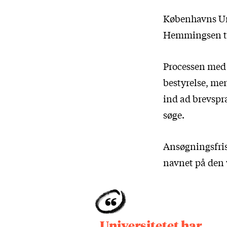
Københavns Uni
Hemmingsen træd
Processen med a
bestyrelse, me
ind ad brevspræ
søge.
Ansøgningsfris
navnet på den v
Universitetet har