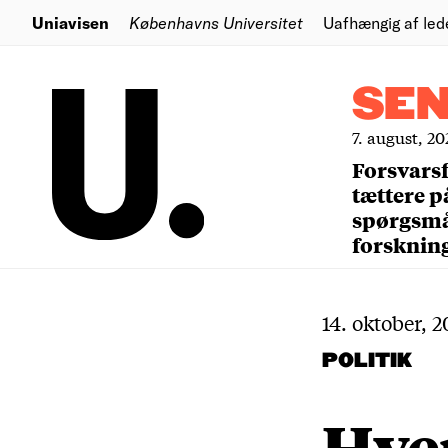
Uniavisen
Københavns Universitet
Uafhængig af led
SE
7. august, 20
Forsvars
tættere p
spørgsm
forsknin
14. oktober, 2
POLITIK
Hve