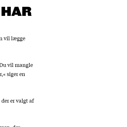
 HAR
en vil lægge
 Du vil mangle
,« siger en
der er valgt af