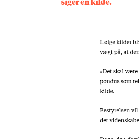
siger en kilde.
Ifølge kilder b
vægt på, at de
»Det skal være 
pondus som rekt
kilde.
Bestyrelsen vil
det videnskabel