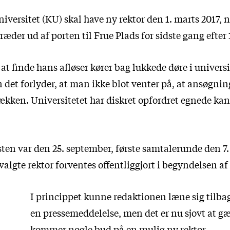
versitet (KU) skal have ny rektor den 1. marts 2017, n
er ud af porten til Frue Plads for sidste gang efter 
t finde hans afløser kører bag lukkede døre i universi
n det forlyder, at man ikke blot venter på, at ansøgn
kken. Universitetet har diskret opfordret egnede kand
ten var den 25. september, første samtalerunde den 7.
algte rektor forventes offentliggjort i begyndelsen a
I princippet kunne redaktionen læne sig tilba
en pressemeddelelse, men det er nu sjovt at gæ
kommer nogle bud på en mulig ny rektor.