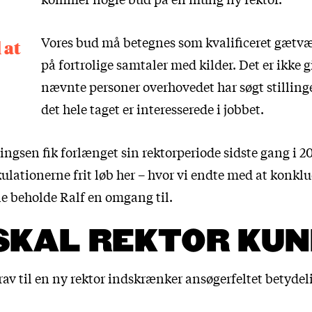
Vores bud må betegnes som kvalificeret gætvæ
 at
på fortrolige samtaler med kilder. Det er ikke g
nævnte personer overhovedet har søgt stilling
det hele taget er interesserede i jobbet.
gsen fik forlænget sin rektorperiode sidste gang i 20
ulationerne frit løb
her
– hvor vi endte med at konklu
le beholde Ralf en omgang til.
SKAL REKTOR KU
av til en ny rektor indskrænker ansøgerfeltet betydeli