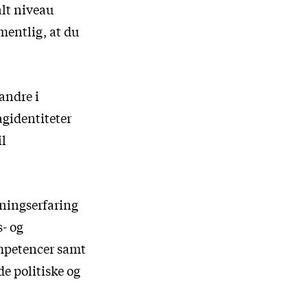
lt niveau
rmentlig, at du
andre i
agidentiteter
il
ningserfaring
- og
mpetencer samt
de politiske og