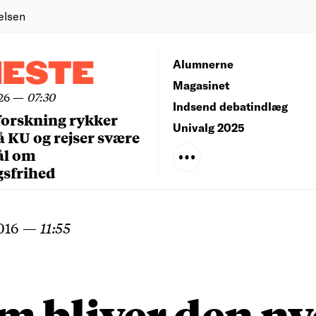
elsen
NESTE
Alumnerne
Magasinet
26
—
07:30
Indsend debatindlæg
forskning rykker
Univalg 2025
å KU og rejser svære
ål om
gsfrihed
016
—
11:55
m bliver den ny