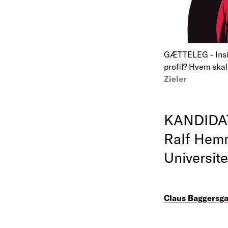
GÆTTELEG - Insid
profil? Hvem ska
Zieler
KANDIDATE
Ralf Hemm
Universite
Claus Baggersg