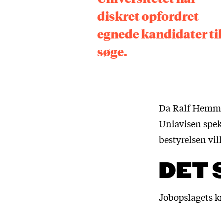
diskret opfordret
egnede kandidater til
søge.
Da Ralf Hemmin
Uniavisen spek
bestyrelsen vil
DET 
Jobopslagets kr