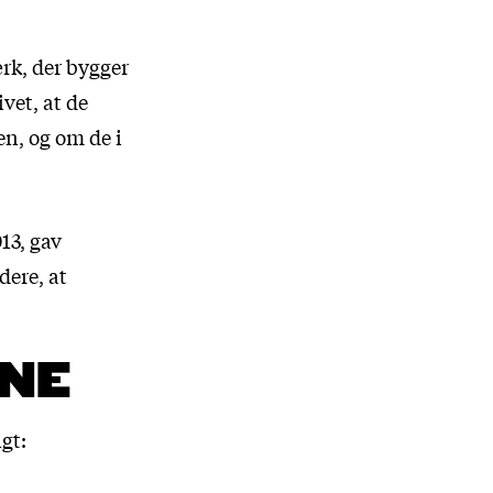
rk, der bygger
ivet, at de
en, og om de i
13, gav
dere, at
NNE
gt: