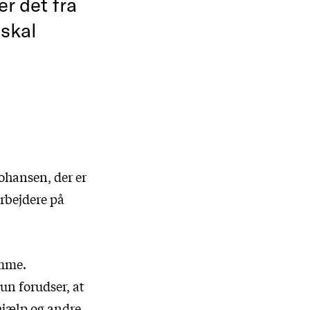
er det fra
 skal
Johansen, der er
rbejdere på
omme.
hun forudser, at
-hjælp og andre