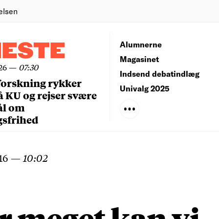
elsen
NESTE
Alumnerne
Magasinet
26
—
07:30
Indsend debatindlæg
forskning rykker
Univalg 2025
å KU og rejser svære
ål om
gsfrihed
16
—
10:02
 meget kan vi