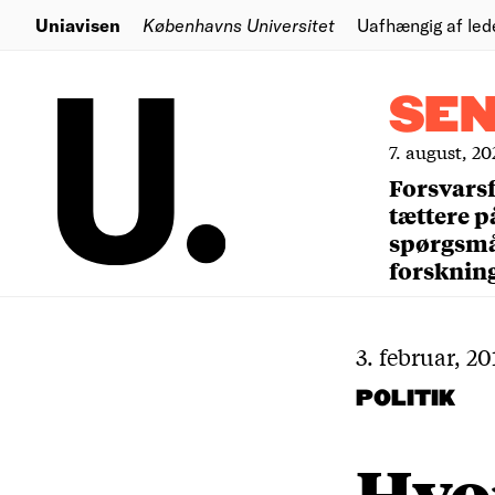
Uniavisen
Københavns Universitet
Uafhængig af led
SE
7. august, 20
Forsvars
tættere p
spørgsm
forsknin
3. februar, 20
POLITIK
Hvor