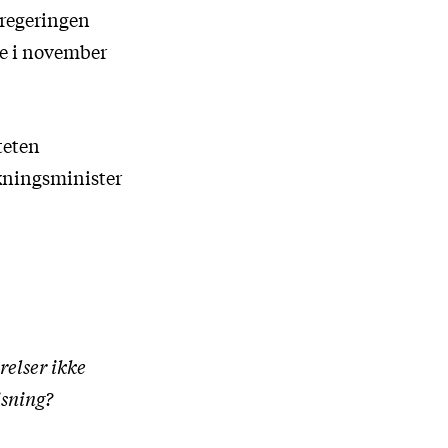
 regeringen
ve i november
teten
skningsminister
relser ikke
isning?