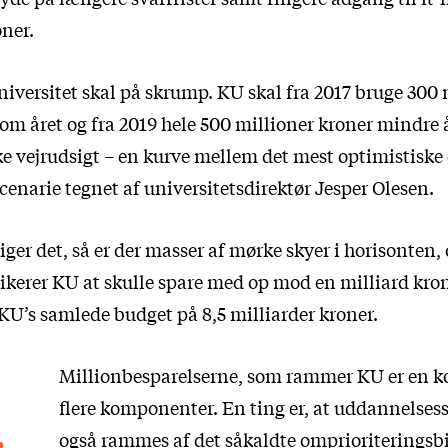
ner.
versitet skal på skrump. KU skal fra 2017 bruge 300 
m året og fra 2019 hele 500 millioner kroner mindre å
 vejrudsigt – en kurve mellem det mest optimistiske 
cenarie tegnet af universitetsdirektør Jesper Olesen.
er det, så er der masser af mørke skyer i horisonten, 
isikerer KU at skulle spare med op mod en milliard kr
d KU’s samlede budget på 8,5 milliarder kroner.
Millionbesparelserne, som rammer KU er en k
flere komponenter. En ting er, at uddannelses
,
også rammes af det såkaldte omprioriteringsb