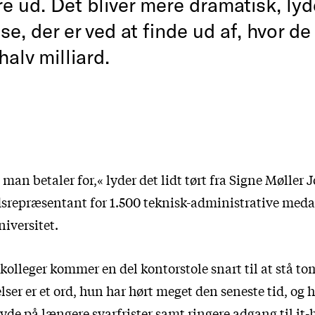
re ud. Det bliver mere dramatisk, lyd
se, der er ved at finde ud af, hvor de
alv milliard.
man betaler for,« lyder det lidt tørt fra Signe Møller 
idsrepræsentant for 1.500 teknisk-administrative meda
iversitet.
kolleger kommer en del kontorstole snart til at stå t
lser er et ord, hun har hørt meget den seneste tid, og 
yde på længere svarfrister samt ringere adgang til it