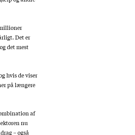
millioner
rligt. Det er
og det mest
og hvis de viser
oner på længere
ombination af
sektoren nu
idrag – også