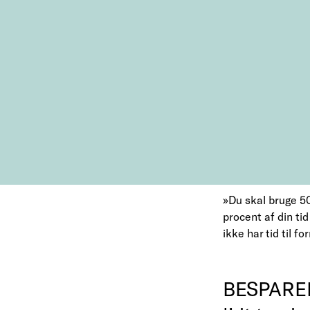
»Du skal bruge 50 
procent af din ti
ikke har tid til fo
BESPARELS