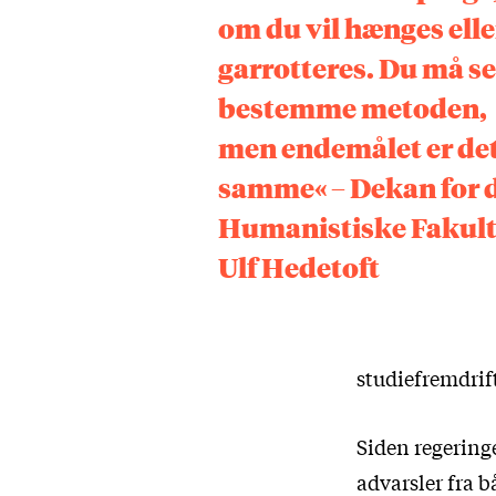
om du vil hænges elle
garrotteres. Du må se
bestemme metoden,
men endemålet er de
samme« – Dekan for 
Humanistiske Fakult
Ulf Hedetoft
studiefremdrif
Siden regeringe
advarsler fra b