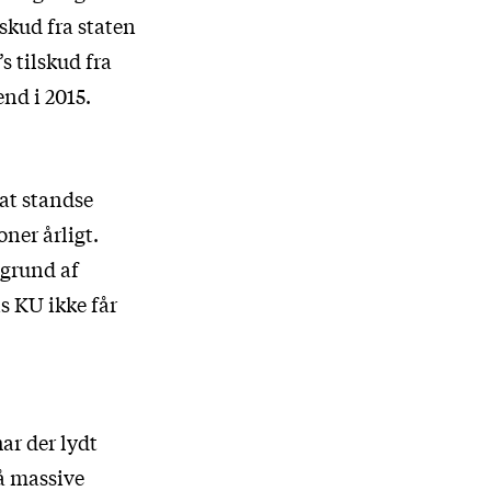
skud fra staten
s tilskud fra
nd i 2015.
 at standse
oner årligt.
grund af
s KU ikke får
ar der lydt
så massive