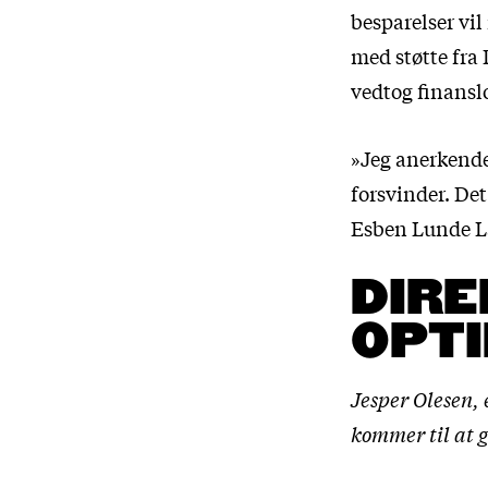
besparelser vi
med støtte fra
vedtog finansl
»Jeg anerkender
forsvinder. De
Esben Lunde Lar
DIRE
OPTI
Jesper Olesen, 
kommer til at g