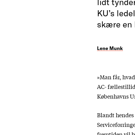
lidt tynde
KU’s ledel
skære en h
Lene Munk
»Man får, hvad 
AC- fællestill
Københavns Un
Blandt hendes 
Serviceforringe
fremtiden vil b