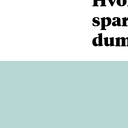
spar
dum