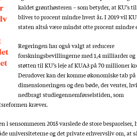
r
kaldet grønthøsteren – som betyder, at KU’s til
bliver to procent mindre hvert år. I 2019 vil KU’
lv
staten altså være mindst otte procent mindre e
t
Regeringen har også valgt at reducere
det
forskningsbevillingerne med 1,4 milliarder og
et
støtten til KU’s leje af KUA3 på 70 millioner kr
Derudover kan der komme økonomiske tab på 
dimensioneringen og den bøde, der venter, hvi
nedbragt studiegennemførselstiden, som
tsreformen kræver.
n i sensommeren 2015 varslede de store besparelser, h
åde universiteterne og det private erhvervsliv om, at 