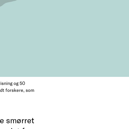
visning og 50
ndt forskere, som
e smørret