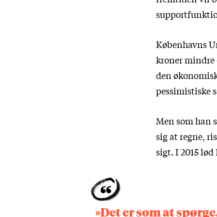
supportfunktio
Københavns Uni
kroner mindre o
den økonomiske
pessimistiske s
Men som han sig
sig at regne, r
sigt. I 2015 lø
»Det er som at spørge