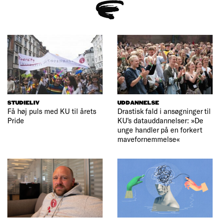
STUDIELIV
UDDANNELSE
Få høj puls med KU til årets
Drastisk fald i ansøgninger til
Pride
KU's datauddannelser: »De
unge handler på en forkert
mavefornemmelse«