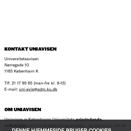
KONTAKT UNIAVISEN
Universitetsavisen
Nørregade 10
1165 København K
Tlf: 21 17 95 65
(man-fre kl. 9-15)
E-mail:
uni-avis@adm.ku.dk
OM UNIAVISEN
Uniavisen er Københavns Universitets
prisvindende
,
uafhængige
avis til studerende og ansatte – og alle andre, der vil
DENNE HJEMMESIDE BRUGER COOKIES