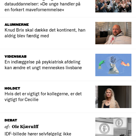
datauddannelser: »De unge handler på
en forkert mavefornemmelse«
ALUMNERNE
Knud Brix skal dække det kontinent, han
aldrig blev færdig med
VIDENSKAB
En indlæggelse på psykiatrisk afdeling
kan ændre et ungt menneskes livsbane
HOLDET
Hvis det er vigtigt for kollegerne, er det
vigtigt for Cecilie
DEBAT
af:
Ole Kjærulff
IDF-billede hører selvfølgelig ikke