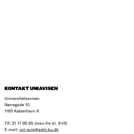
KONTAKT UNIAVISEN
Universitetsavisen
Nørregade 10
1165 København K
Tlf: 21 17 95 65
(man-fre kl. 9-15)
E-mail:
uni-avis@adm.ku.dk