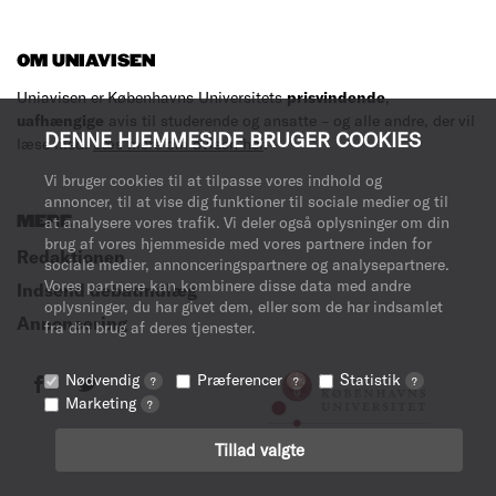
OM UNIAVISEN
Uniavisen er Københavns Universitets
prisvindende
,
uafhængige
avis til studerende og ansatte – og alle andre, der vil
DENNE HJEMMESIDE BRUGER COOKIES
læse med.
Læs mere om avisen her
.
Vi bruger cookies til at tilpasse vores indhold og
annoncer, til at vise dig funktioner til sociale medier og til
MERE
at analysere vores trafik. Vi deler også oplysninger om din
brug af vores hjemmeside med vores partnere inden for
Redaktionen
sociale medier, annonceringspartnere og analysepartnere.
Vores partnere kan kombinere disse data med andre
Indsend debatindlæg
oplysninger, du har givet dem, eller som de har indsamlet
Annoncering
fra din brug af deres tjenester.
Nødvendig
Præferencer
Statistik
?
?
?
Marketing
?
Tillad valgte