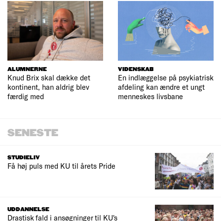
ALUMNERNE
VIDENSKAB
Knud Brix skal dække det
En indlæggelse på psykiatrisk
kontinent, han aldrig blev
afdeling kan ændre et ungt
færdig med
menneskes livsbane
SENESTE
STUDIELIV
Få høj puls med KU til årets Pride
UDDANNELSE
Drastisk fald i ansøgninger til KU's