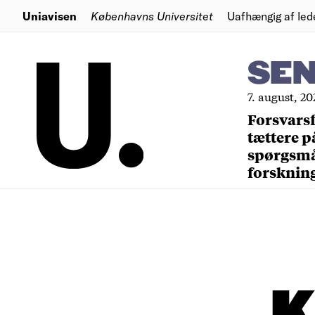
Uniavisen
Københavns Universitet
Uafhængig af led
SE
7. august, 20
Forsvars
tættere p
spørgsm
forsknin