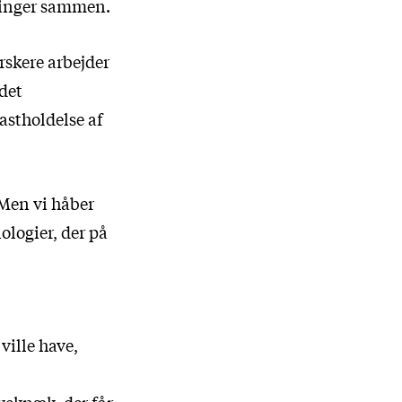
sninger sammen.
rskere arbejder
det
astholdelse af
 Men vi håber
nologier, der på
ville have,
veknæk, der får