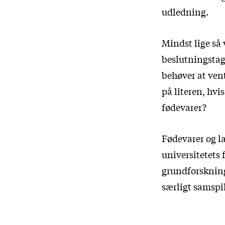
udledning.
Mindst lige så 
beslutningstage
behøver at ven
på literen, hvi
fødevarer?
Fødevarer og l
universitetets 
grundforskning
særligt samspi