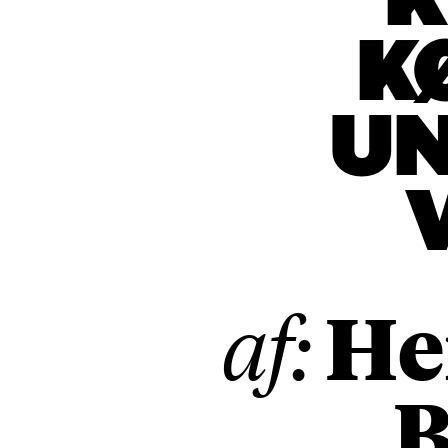
K
K
UN
He
af:
B