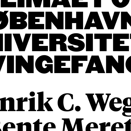
LIMAET 
ØBENHAV
IVERSIT
VINGEFAN
nrik C. We
ente Mere