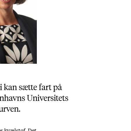
gi kan sætte fart på
enhavns Universitets
kurven.
r kvælstof. Det