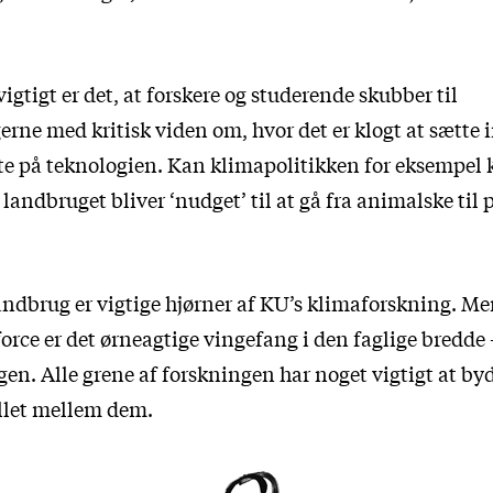
vigtigt er det, at forskere og studerende skubber til
rne med kritisk viden om, hvor det er klogt at sætte i
te på teknologien. Kan klimapolitikken for eksempel 
s landbruget bliver ‘nudget’ til at gå fra animalske til
andbrug er vigtige hjørner af KU’s klimaforskning. M
force er det ørneagtige vingefang i den faglige bredde
en. Alle grene af forskningen har noget vigtigt at byd
llet mellem dem.