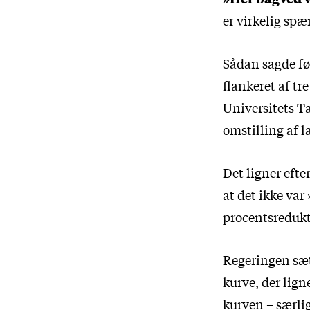
er virkelig spæ
Sådan sagde fø
flankeret af t
Universitets T
omstilling af 
Det ligner eft
at det ikke var
procentsredukt
Regeringen sætt
kurve, der lign
kurven – særlig