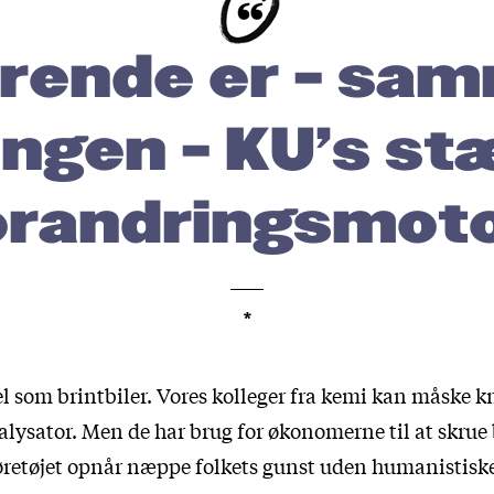
erende er – sa
ingen – KU’s st
orandringsmoto
*
l som brintbiler. Vores kolleger fra kemi kan måske
atalysator. Men de har brug for økonomerne til at skrue 
etøjet opnår næppe folkets gunst uden humanistiske 