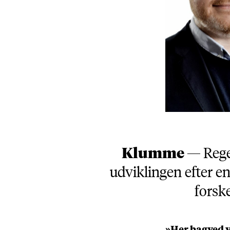
Klumme —
Rege
udviklingen efter e
forske
»Her bagved 