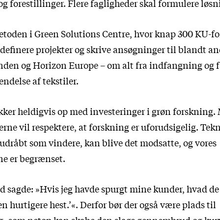
g forestillinger. Flere fagligheder skal formulere lø
etoden i Green Solutions Centre, hvor knap 300 KU-fo
definere projekter og skrive ansøgninger til blandt an
den og Horizon Europe – om alt fra indfangning og f
ndelse af tekstiler.
ker heldigvis op med investeringer i grøn forskning.
kerne vil respektere, at forskning er uforudsigelig. Tek
 udråbt som vindere, kan blive det modsatte, og vores
ne er begrænset.
 sagde: »Hvis jeg havde spurgt mine kunder, hvad de 
en hurtigere hest.’«. Derfor bør der også være plads til
, som netop kan skabe den slags gennembrud og kur