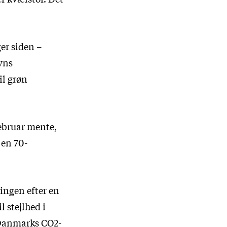
er siden –
vns
il grøn
februar mente,
 en 70-
lingen efter en
l stejlhed i
f Danmarks CO
2
-