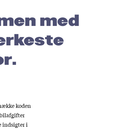
mmen med
ærkeste
r.
 knække koden
bilafgifter
indsigter i