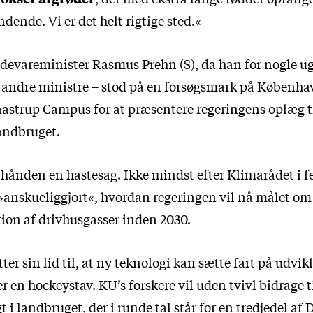
ndende. Vi er det helt rigtige sted.«
devareminister Rasmus Prehn (S), da han for nogle ug
re andre ministre – stod på en forsøgsmark på Københa
aastrup Campus for at præsentere regeringens oplæg t
landbruget.
erhånden en hastesag. Ikke mindst efter Klimarådet i 
 »anskueliggjort«, hvordan regeringen vil nå målet om
ion af drivhusgasser inden 2030.
er sin lid til, at ny teknologi kan sætte fart på udvik
er en hockeystav. KU’s forskere vil uden tvivl bidrage ti
t i landbruget, der i runde tal står for en tredjedel a