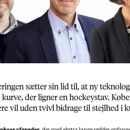
ringen sætter sin lid til, at ny teknolo
n kurve, der ligner en hockeystav. Køb
re vil uden tvivl bidrage til stejlhed i 
vokser afgrøder
, der med ekstra lange rødder opfange