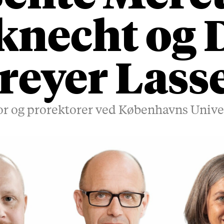
lknecht og 
reyer Lass
r og prorektorer ved Københavns Unive