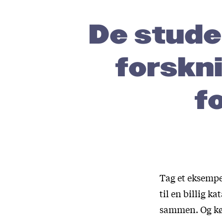
De stud
forskn
f
Tag et eksempe
til en billig k
sammen. Og kør