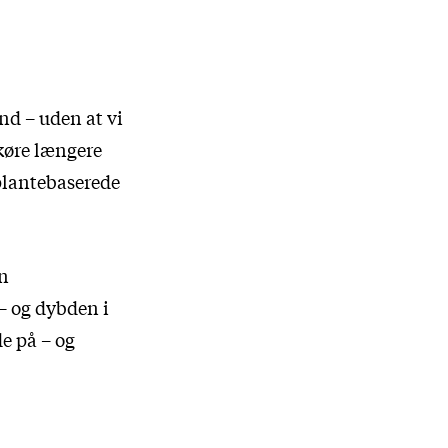
nd – uden at vi
køre længere
 plantebaserede
en
 – og dybden i
e på – og