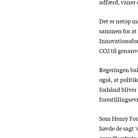
adfærd, vaner o
Det er netop m
sammen for at 
Innovationsfon
CO
2
til genanve
Regeringen bak
også, at politi
forhånd bliver
forestillingsev
Som Henry Ford
havde de sagt ‘
grundforskning