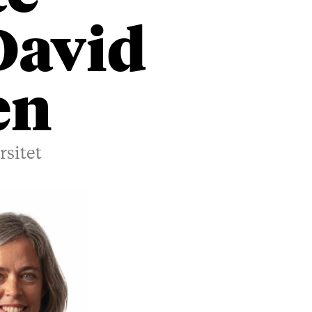
David
en
rsitet