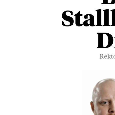
Stal
D
Rekto