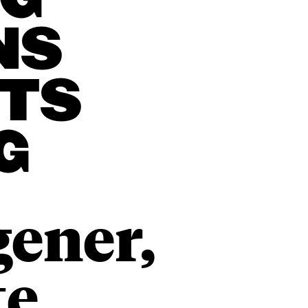
OG
NS
ETS
G
gener,
te