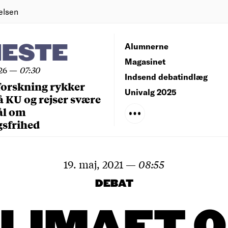
elsen
NESTE
Alumnerne
Magasinet
26
—
07:30
Indsend debatindlæg
forskning rykker
Univalg 2025
å KU og rejser svære
ål om
gsfrihed
19. maj, 2021
—
08:55
DEBAT