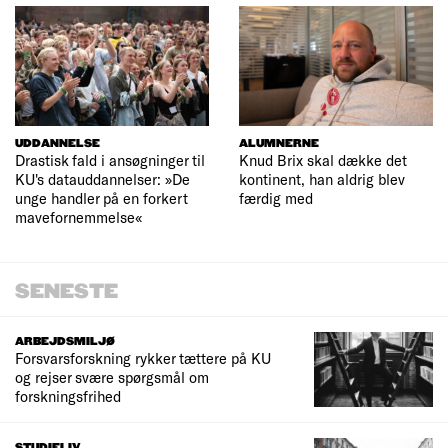
UDDANNELSE
ALUMNERNE
Drastisk fald i ansøgninger til
Knud Brix skal dække det
KU's datauddannelser: »De
kontinent, han aldrig blev
unge handler på en forkert
færdig med
mavefornemmelse«
SENESTE
ARBEJDSMILJØ
Forsvarsforskning rykker tættere på KU
og rejser svære spørgsmål om
forskningsfrihed
STUDIELIV