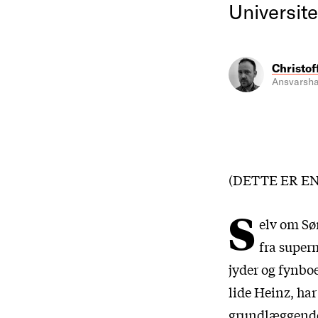
Universite
Christof
Ansvarsha
(DETTE ER EN
S
elv om
Sø
fra super
jyder og fynbo
lide Heinz, har
grundlæggende