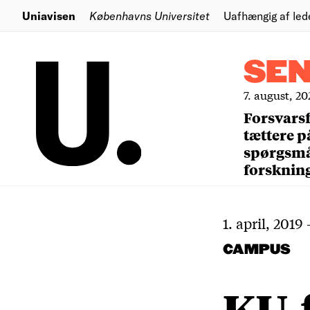
Uniavisen
Københavns Universitet
Uafhængig af led
SE
7. august, 20
Forsvars
tættere p
spørgsm
forsknin
1. april, 2019
CAMPUS
KU-f