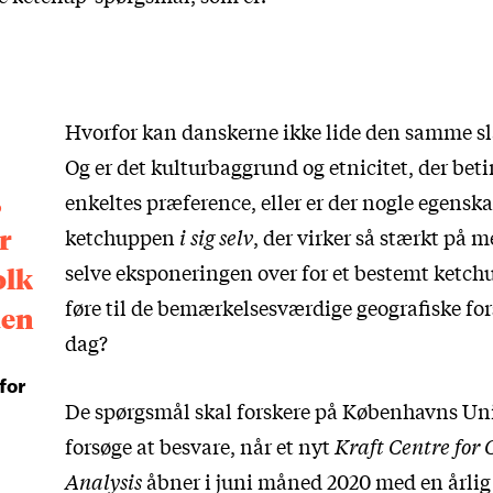
Hvorfor kan danskerne ikke lide den samme s
Og er det kulturbaggrund og etnicitet, der bet
,
enkeltes præference, eller er der nogle egensk
r
ketchuppen
i sig selv
, der virker så stærkt på 
selve eksponeringen over for et bestemt ketc
olk
føre til de bemærkelsesværdige geografiske forsk
den
dag?
for
De spørgsmål skal forskere på Københavns Uni
forsøge at besvare, når et nyt
Kraft Centre for
Analysis
åbner i juni måned 2020 med en årlig 