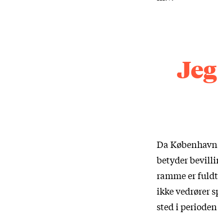
Jeg
Da Københavns 
betyder bevill
ramme er fuldt
ikke vedrører 
sted i periode