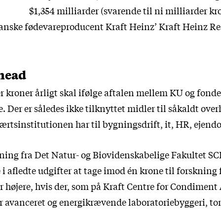
$1,354 milliarder (svarende til ni milliarder kr
anske fødevareproducent Kraft Heinz’ Kraft Heinz R
rhead
r kroner årligt skal ifølge aftalen mellem KU og fonde
. Der er således ikke tilknyttet midler til såkaldt over
ærtsinstitutionen har til bygningsdrift, it, HR, ejend
gning fra Det Natur- og Biovidenskabelige Fakultet S
e i afledte udgifter at tage imod én krone til forskning
r højere, hvis der, som på Kraft Centre for Condiment
or avanceret og energikrævende laboratoriebyggeri, t