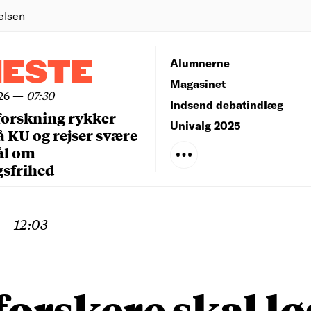
elsen
NESTE
Alumnerne
Magasinet
26
—
07:30
Indsend debatindlæg
forskning rykker
Univalg 2025
å KU og rejser svære
ål om
gsfrihed
—
12:03
orskere skal lø