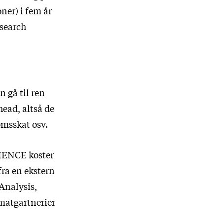
oner) i fem år
esearch
n gå til ren
head, altså de
omsskat osv.
CIENCE koster
 fra en ekstern
 Analysis,
omatgartnerier