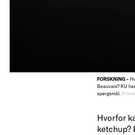
FORSKNING -
Hv
Beauvais? KU har 
spørgsmål.
Billed
Hvorfor k
ketchup? 