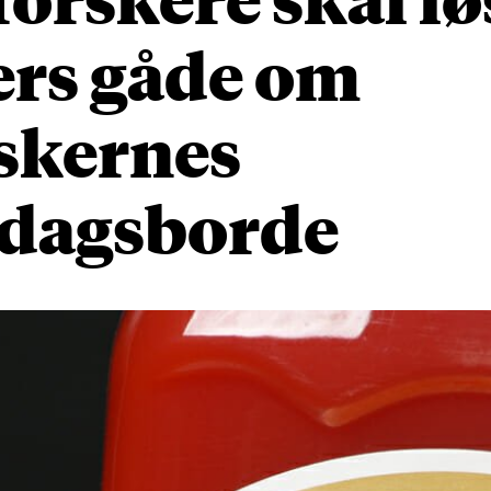
ers gåde om
skernes
dagsborde