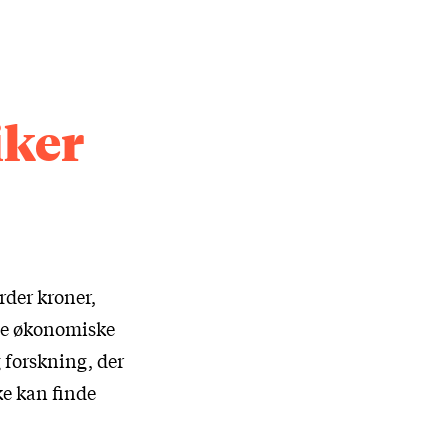
iker
rder kroner,
ede økonomiske
 forskning, der
ke kan finde