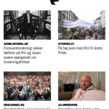
ARBEJDSMILJØ
STUDIELIV
Forsvarsforskning rykker
Få høj puls med KU til årets
tættere på KU og rejser
Pride
svære spørgsmål om
forskningsfrihed
UDDANNELSE
ALUMNERNE