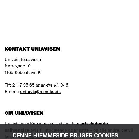
KONTAKT UNIAVISEN
Universitetsavisen
Nørregade 10
1165 København K
Tlf: 21 17 95 65
(man-fre kl. 9-15)
E-mail:
uni-avis@adm.ku.dk
OM UNIAVISEN
Uniavisen er Københavns Universitets
prisvindende
,
uafhængige
avis til studerende og ansatte – og alle andre, der vil
DENNE HJEMMESIDE BRUGER COOKIES
læse med.
Læs mere om avisen her
.