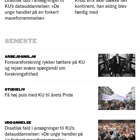
Drastisk fald i ansøgninger til
Knud Brix skal dække det
KU's datauddannelser: »De
kontinent, han aldrig blev
unge handler på en forkert
færdig med
mavefornemmelse«
SENESTE
ARBEJDSMILJØ
Forsvarsforskning rykker tættere på KU
og rejser svære spørgsmål om
forskningsfrihed
STUDIELIV
Få høj puls med KU til årets Pride
UDDANNELSE
Drastisk fald i ansøgninger til KU's
datauddannelser: »De unge handler på
en forkert mavefornemmelse«