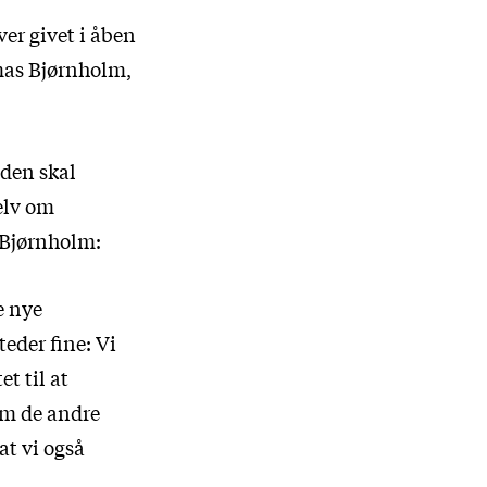
ver givet i åben
mas Bjørnholm,
iden skal
elv om
 Bjørnholm:
e nye
teder fine: Vi
t til at
om de andre
at vi også