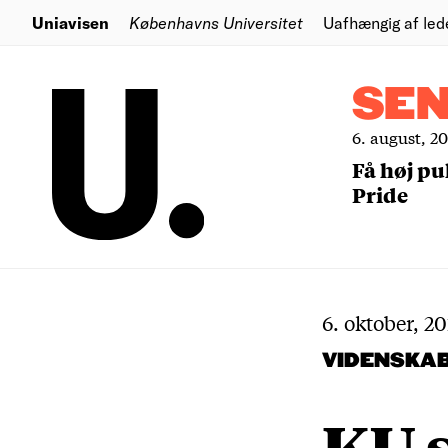
Uniavisen
Københavns Universitet
Uafhængig af led
SE
6. august, 2
Få høj pu
Pride
6. oktober, 2
VIDENSKA
KU s