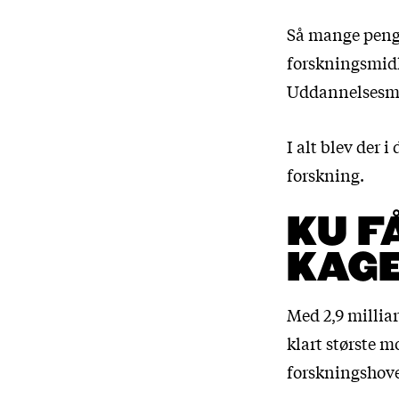
Så mange peng
forskningsmidle
Uddannelsesmi
I alt blev der i
forskning.
KU F
KAG
Med 2,9 millia
klart største m
forskningshov