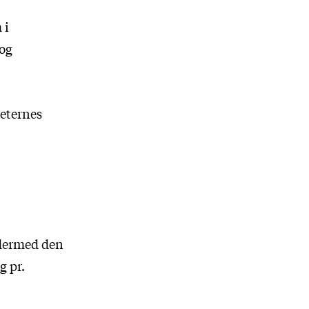
 i
 og
teternes
 dermed den
g pr.