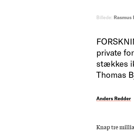
Billede:
Rasmus 
FORSKNING
private f
stækkes ik
Thomas B
Anders Redder
Knap tre millia