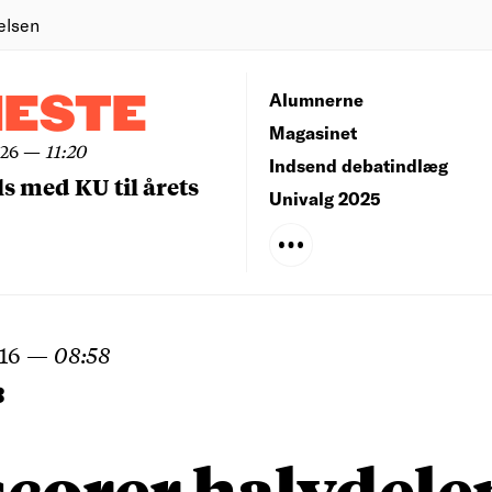
elsen
NESTE
Alumnerne
Magasinet
026
—
11:20
Indsend debatindlæg
ls med KU til årets
Univalg 2025
016
—
08:58
B
corer halvdele