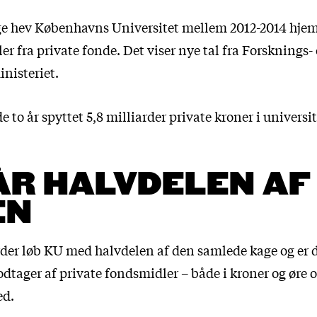
e hev Københavns Universitet mellem 2012-2014 hjem
r fra private fonde. Det viser nye tal fra Forsknings-
nisteriet.
 de to år spyttet 5,8 milliarder private kroner i universi
ÅR HALVDELEN AF
EN
rder løb KU med halvdelen af den samlede kage og er
odtager af private fondsmidler – både i kroner og øre o
ed.