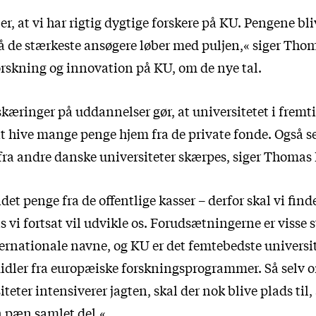
, at vi har rigtig dygtige forskere på KU. Pengene bli
å de stærkeste ansøgere løber med puljen,« siger Tho
forskning og innovation på KU, om de nye tal.
kæringer på uddannelser gør, at universitetet i fremt
t hive mange penge hjem fra de private fonde. Også s
ra andre danske universiteter skærpes, siger Thomas
det penge fra de offentlige kasser – derfor skal vi find
s vi fortsat vil udvikle os. Forudsætningerne er visse s
ernationale navne, og KU er det femtebedste universite
ler fra europæiske forskningsprogrammer. Så selv 
teter intensiverer jagten, skal der nok blive plads til, 
n pæn samlet del.«