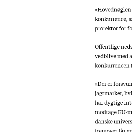
»Hovednøglen er
konkurrence, s
prorektor for 
Offentlige neds
vedblive med a
konkurrencen f
»Der er forsvun
jagtmarker, hvi
har dygtige int
modtage EU-mid
danske universi
fremover får e