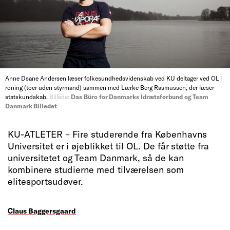
Anne Dsane Andersen læser folkesundhedsvidenskab ved KU deltager ved OL i
roning (toer uden styrmand) sammen med Lærke Berg Rasmussen, der læser
statskundskab.
Billede:
Das Büro for Danmarks Idrætsforbund og Team
Danmark Billedet
KU-ATLETER – Fire studerende fra Københavns
Universitet er i øjeblikket til OL. De får støtte fra
universitetet og Team Danmark, så de kan
kombinere studierne med tilværelsen som
elitesportsudøver.
Claus Baggersgaard