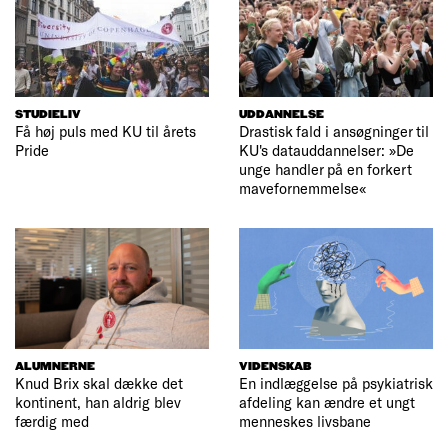
STUDIELIV
UDDANNELSE
Få høj puls med KU til årets
Drastisk fald i ansøgninger til
Pride
KU's datauddannelser: »De
unge handler på en forkert
mavefornemmelse«
ALUMNERNE
VIDENSKAB
Knud Brix skal dække det
En indlæggelse på psykiatrisk
kontinent, han aldrig blev
afdeling kan ændre et ungt
færdig med
menneskes livsbane