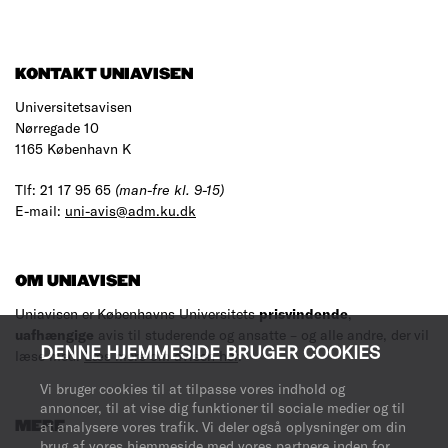
KONTAKT UNIAVISEN
Universitetsavisen
Nørregade 10
1165 København K
Tlf: 21 17 95 65
(man-fre kl. 9-15)
E-mail:
uni-avis@adm.ku.dk
OM UNIAVISEN
Uniavisen er Københavns Universitets
prisvindende
,
uafhængige
avis til studerende og ansatte – og alle andre, der vil
DENNE HJEMMESIDE BRUGER COOKIES
læse med.
Læs mere om avisen her
.
Vi bruger cookies til at tilpasse vores indhold og
annoncer, til at vise dig funktioner til sociale medier og til
MERE
at analysere vores trafik. Vi deler også oplysninger om din
brug af vores hjemmeside med vores partnere inden for