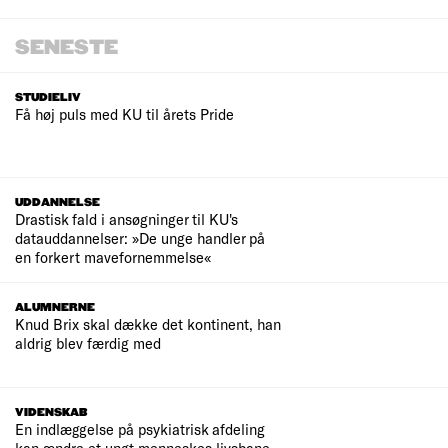
SENESTE
STUDIELIV
Få høj puls med KU til årets Pride
UDDANNELSE
Drastisk fald i ansøgninger til KU's
datauddannelser: »De unge handler på
en forkert mavefornemmelse«
ALUMNERNE
Knud Brix skal dække det kontinent, han
aldrig blev færdig med
VIDENSKAB
En indlæggelse på psykiatrisk afdeling
kan ændre et ungt menneskes livsbane