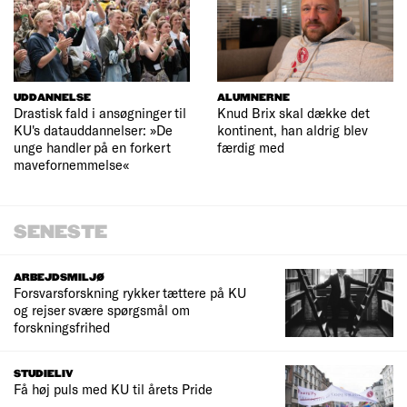
UDDANNELSE
ALUMNERNE
Drastisk fald i ansøgninger til
Knud Brix skal dække det
KU's datauddannelser: »De
kontinent, han aldrig blev
unge handler på en forkert
færdig med
mavefornemmelse«
SENESTE
ARBEJDSMILJØ
Forsvarsforskning rykker tættere på KU
og rejser svære spørgsmål om
forskningsfrihed
STUDIELIV
Få høj puls med KU til årets Pride