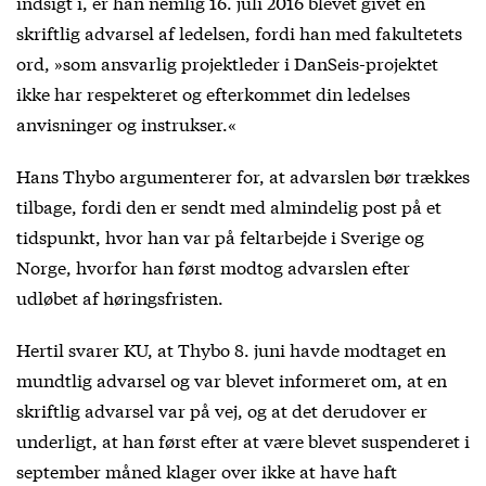
indsigt i, er han nemlig 16. juli 2016 blevet givet en
skriftlig advarsel af ledelsen, fordi han med fakultetets
ord, »som ansvarlig projektleder i DanSeis-projektet
ikke har respekteret og efterkommet din ledelses
anvisninger og instrukser.«
Hans Thybo argumenterer for, at advarslen bør trækkes
tilbage, fordi den er sendt med almindelig post på et
tidspunkt, hvor han var på feltarbejde i Sverige og
Norge, hvorfor han først modtog advarslen efter
udløbet af høringsfristen.
Hertil svarer KU, at Thybo 8. juni havde modtaget en
mundtlig advarsel og var blevet informeret om, at en
skriftlig advarsel var på vej, og at det derudover er
underligt, at han først efter at være blevet suspenderet i
september måned klager over ikke at have haft