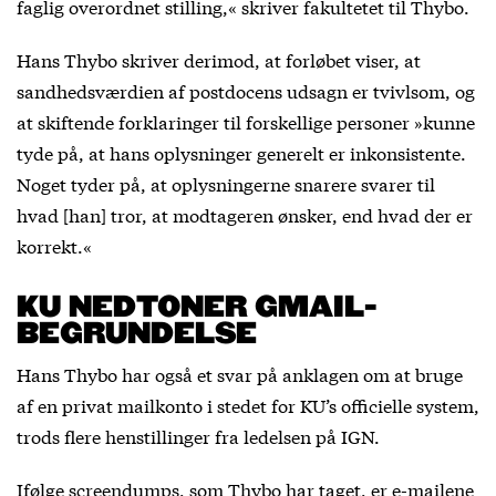
faglig overordnet stilling,« skriver fakultetet til Thybo.
Hans Thybo skriver derimod, at forløbet viser, at
sandhedsværdien af postdocens udsagn er tvivlsom, og
at skiftende forklaringer til forskellige personer »kunne
tyde på, at hans oplysninger generelt er inkonsistente.
Noget tyder på, at oplysningerne snarere svarer til
hvad [han] tror, at modtageren ønsker, end hvad der er
korrekt.«
KU NEDTONER GMAIL-
BEGRUNDELSE
Hans Thybo har også et svar på anklagen om at bruge
af en privat mailkonto i stedet for KU’s officielle system,
trods flere henstillinger fra ledelsen på IGN.
Ifølge screendumps, som Thybo har taget, er e-mailene