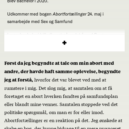
Blev bachelor i 2020.
Udkommer med bogen
Abortfortællinger
24. maj i
samarbejde med Sex og Samfund
Læser bachelor i billedkunst på andet år ved Bergen
Kunstakademi.
Først da jeg begyndte at tale om min abort med
andre, der havde haft samme oplevelse, begyndte
hvorfor det var blevet ved med at
jeg at forstå,
rumstere i mig. Det slog mig, at samtalen om at få
foretaget en abort hverken fandtes på samfundsplan
eller blandt mine venner. Samtalen stoppede ved det
politiske spørgsmål, om man er for eller imod.
Abortfortællinger er en reaktion på det. Jeg ønskede at
skabe en bog, der kunne bidrage til en mere nuanceret