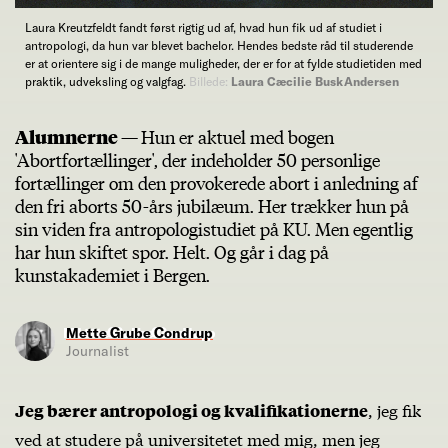
Laura Kreutzfeldt fandt først rigtig ud af, hvad hun fik ud af studiet i
antropologi, da hun var blevet bachelor. Hendes bedste råd til studerende
er at orientere sig i de mange muligheder, der er for at fylde studietiden med
praktik, udveksling og valgfag.
Billede:
Laura Cæcilie Busk Andersen
Alumnerne —
Hun er aktuel med bogen
'Abortfortællinger', der indeholder 50 personlige
fortællinger om den provokerede abort i anledning af
den fri aborts 50-års jubilæum. Her trækker hun på
sin viden fra antropologistudiet på KU. Men egentlig
har hun skiftet spor. Helt. Og går i dag på
kunstakademiet i Bergen.
Mette Grube Condrup
Journalist
, jeg fik
Jeg bærer antropologi og kvalifikationerne
ved at studere på universitetet med mig, men jeg