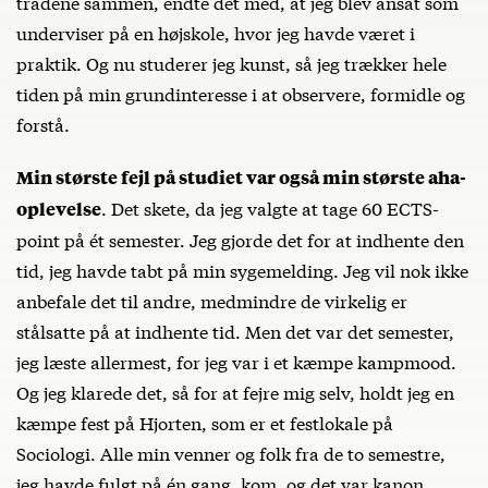
trådene sammen, endte det med, at jeg blev ansat som
underviser på en højskole, hvor jeg havde været i
praktik. Og nu studerer jeg kunst, så jeg trækker hele
tiden på min grundinteresse i at observere, formidle og
forstå.
Min største fejl på studiet var også min største aha-
. Det skete, da jeg valgte at tage 60 ECTS-
oplevelse
point på ét semester. Jeg gjorde det for at indhente den
tid, jeg havde tabt på min sygemelding. Jeg vil nok ikke
anbefale det til andre, medmindre de virkelig er
stålsatte på at indhente tid. Men det var det semester,
jeg læste allermest, for jeg var i et kæmpe kampmood.
Og jeg klarede det, så for at fejre mig selv, holdt jeg en
kæmpe fest på Hjorten, som er et festlokale på
Sociologi. Alle min venner og folk fra de to semestre,
jeg havde fulgt på én gang, kom, og det var kanon.