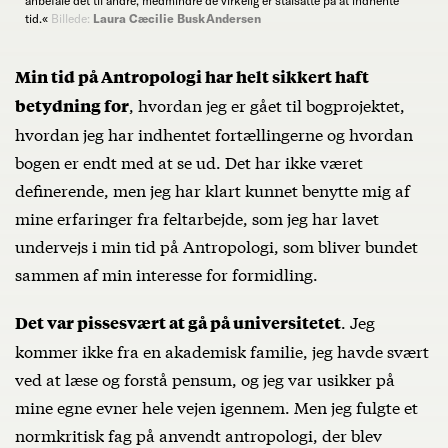
anbefale det til andre, medmindre de virkelig er stålsatte på at indhente
tid.«
Billede:
Laura Cæcilie Busk Andersen
Min tid på Antropologi har helt sikkert haft
, hvordan jeg er gået til bogprojektet,
betydning for
hvordan jeg har indhentet fortællingerne og hvordan
bogen er endt med at se ud. Det har ikke været
definerende, men jeg har klart kunnet benytte mig af
mine erfaringer fra feltarbejde, som jeg har lavet
undervejs i min tid på Antropologi, som bliver bundet
sammen af min interesse for formidling.
. Jeg
Det var pissesvært at gå på universitetet
kommer ikke fra en akademisk familie, jeg havde svært
ved at læse og forstå pensum, og jeg var usikker på
mine egne evner hele vejen igennem. Men jeg fulgte et
normkritisk fag på anvendt antropologi, der blev