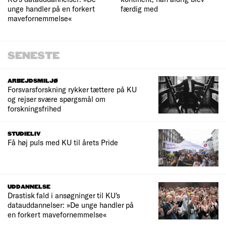
unge handler på en forkert
færdig med
mavefornemmelse«
SENESTE
ARBEJDSMILJØ
Forsvarsforskning rykker tættere på KU
og rejser svære spørgsmål om
forskningsfrihed
STUDIELIV
Få høj puls med KU til årets Pride
UDDANNELSE
Drastisk fald i ansøgninger til KU's
datauddannelser: »De unge handler på
en forkert mavefornemmelse«