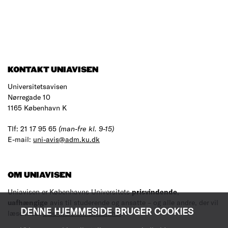
KONTAKT UNIAVISEN
Universitetsavisen
Nørregade 10
1165 København K
Tlf: 21 17 95 65
(man-fre kl. 9-15)
E-mail:
uni-avis@adm.ku.dk
OM UNIAVISEN
Uniavisen er Københavns Universitets
prisvindende
,
uafhængige
avis til studerende og ansatte – og alle andre, der vil
DENNE HJEMMESIDE BRUGER COOKIES
læse med.
Læs mere om avisen her
.