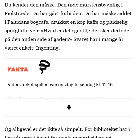
Du kender den måske. Den røde murstensbygning i
Fiolstræde. Du har gået forbi den. Du har måske siddet
i Paludans bogcafe, drukket en kop kaffe og pludselig
spurgt din ven: »Hvad er det egentlig der sker derinde
på den anden side af gaden?« Svaret har i mange år
været enkelt: Ingenting.
FAKTA
Videoværket spiller hver onsdag til søndag kl. 12-16.
Udstillingen er åben frem til d. 10. juli. Her lukker
udstillingen med to ballet-performances kl. 15 og 17.
Og alligevel er det ikke så simpelt. For biblioteket har i
flere år været åbent for nogle medarbejdere på