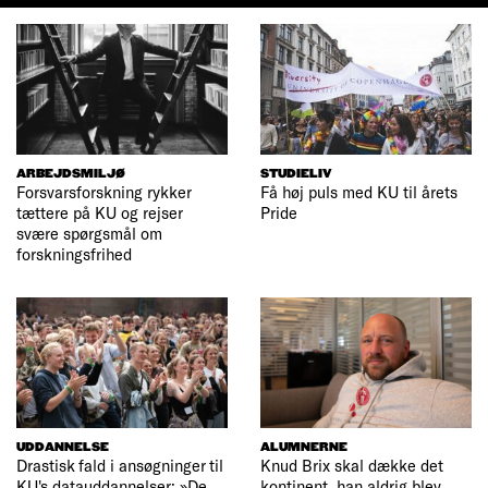
ARBEJDSMILJØ
STUDIELIV
Forsvarsforskning rykker
Få høj puls med KU til årets
tættere på KU og rejser
Pride
svære spørgsmål om
forskningsfrihed
UDDANNELSE
ALUMNERNE
Drastisk fald i ansøgninger til
Knud Brix skal dække det
KU's datauddannelser: »De
kontinent, han aldrig blev