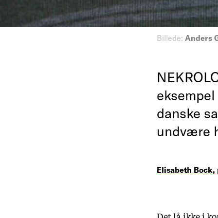
Billede:
Anders 
NEKROLOG 
eksempel 
danske sam
undvære h
Elisabeth Bock, 
Det lå ikke i k