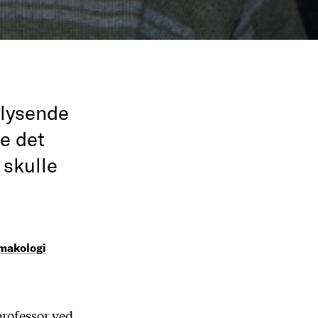
 lysende
e det
 skulle
rmakologi
professor ved