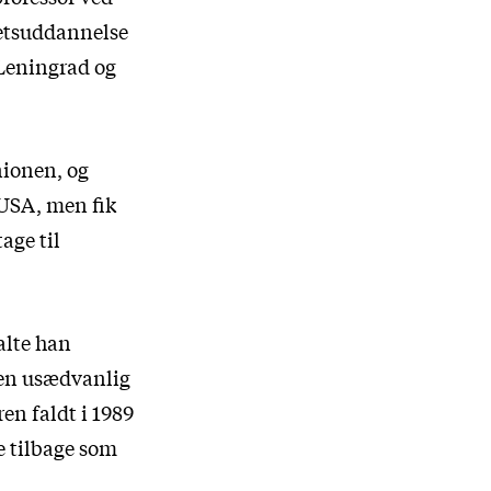
tetsuddannelse
 Leningrad og
nionen, og
 USA, men fik
age til
alte han
 en usædvanlig
en faldt i 1989
e tilbage som