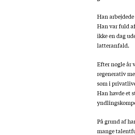
Han arbejdede 
Han var fuld af
ikke en dag ud
latteranfald.
Efter nogle år 
regenerativ me
som i privatli
Han havde et st
yndlingskompo
På grund af han
mange talentful