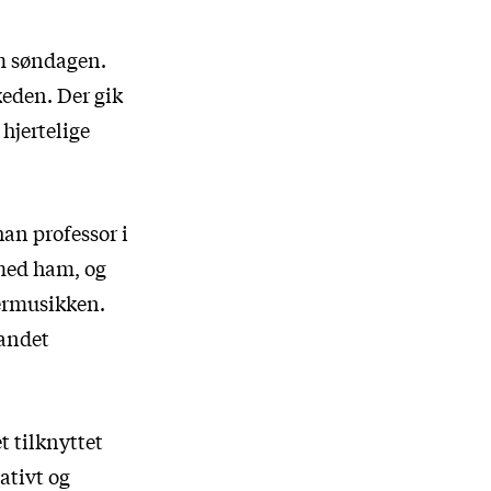
om søndagen.
keden. Der gik
hjertelige
han professor i
 med ham, og
vermusikken.
 andet
t tilknyttet
ativt og