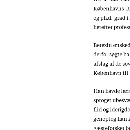
Københavns Uni
og ph.d.-grad i
herefter profe
Berezin ønsked
derfor søgte ha
afslag af de so
København til P
Han havde lært 
sproget ubesvæ
flid og iderig
genoptog han k
gæsteforsker be