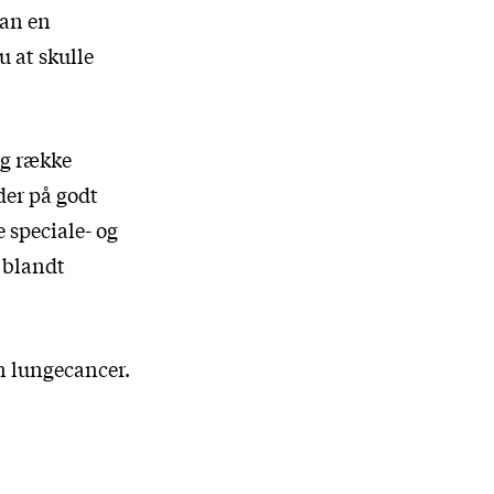
dan en
u at skulle
ng række
der på godt
 speciale- og
 blandt
n lungecancer.