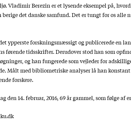
ø. Vladimir Berezin er et lysende eksempel på, hvor
berige det danske samfund. Det er tungt for os alle n
det ypperste forskningsmæssigt og publicerede en la
ens førende tidsskrifter. Derudover stod han som opfin
øgninger, og han fungerede som vejleder for adskillige
de. Målt med bibliometriske analyser lå han konstant
rende forskere.
g den 14. februar, 2016, 69 år gammel, som følge af e
ku.dk