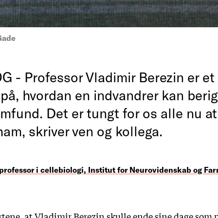
Gade
- Professor Vladimir Berezin er et
på, hvordan en indvandrer kan berig
fund. Det er tungt for os alle nu at
am, skriver ven og kollega.
professor i cellebiologi, Institut for Neurovidenskab og Fa
ortene, at Vladimir Berezin skulle ende sine dage som 