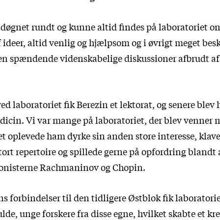
døgnet rundt og kunne altid findes på laboratoriet 
 ideer, altid venlig og hjælpsom og i øvrigt meget bes
en spændende videnskabelige diskussioner afbrudt af 
ved laboratoriet fik Berezin et lektorat, og senere blev 
dicin. Vi var mange på laboratoriet, der blev venner
vet oplevede ham dyrke sin anden store interesse, kla
ort repertoire og spillede gerne på opfordring blandt
nisterne Rachmaninov og Chopin.
s forbindelser til den tidligere Østblok fik laboratorie
de, unge forskere fra disse egne, hvilket skabte et kre