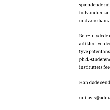
spændende milj
indvandrer kan 
undvære ham.
Berezin ydede 
artikler i verd
tyve patentans
ph.d.-studeren
instituttets fø
Han døde sønda
uni-avis@adm.