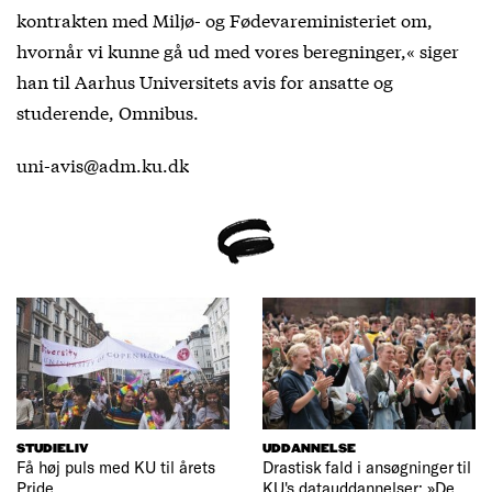
kontrakten med Miljø- og Fødevareministeriet om,
hvornår vi kunne gå ud med vores beregninger,« siger
han til Aarhus Universitets avis for ansatte og
studerende, Omnibus.
uni-avis@adm.ku.dk
STUDIELIV
UDDANNELSE
Få høj puls med KU til årets
Drastisk fald i ansøgninger til
Pride
KU's datauddannelser: »De