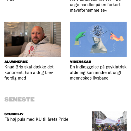
unge handler på en forkert
mavefornemmelse«
ALUMNERNE
VIDENSKAB
Knud Brix skal dække det
En indlæggelse på psykiatrisk
kontinent, han aldrig blev
afdeling kan ændre et ungt
færdig med
menneskes livsbane
SENESTE
STUDIELIV
Få høj puls med KU til årets Pride