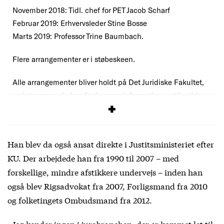
November 2018: Tidl. chef for PET Jacob Scharf
Februar 2019: Erhvervsleder Stine Bosse
Marts 2019: Professor Trine Baumbach.
Flere arrangementer er i støbeskeen.
Alle arrangementer bliver holdt på Det Juridiske Fakultet,
og interesserede kan finde mere information og tilmelde
sig
her
.
Han blev da også ansat direkte i Justitsministeriet efter
KU. Der arbejdede han fra 1990 til 2007 – med
forskellige, mindre afstikkere undervejs – inden han
også blev Rigsadvokat fra 2007, Forligsmand fra 2010
og folketingets Ombudsmand fra 2012.
»Jeg kender ingen i jurabranchen, der er kommet let til