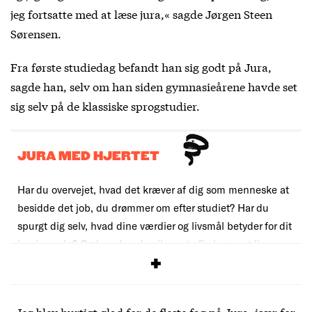
jeg fortsatte med at læse jura,« sagde Jørgen Steen
Sørensen.
Fra første studiedag befandt han sig godt på Jura,
sagde han, selv om han siden gymnasieårene havde set
sig selv på de klassiske sprogstudier.
JURA MED HJERTET
Har du overvejet, hvad det kræver af dig som menneske at
besidde det job, du drømmer om efter studiet? Har du
spurgt dig selv, hvad dine værdier og livsmål betyder for dit
karrierevalg? Og hvordan du sikrer et afbalanceret liv som
jurist? Det er spørgsmål, foreningen My Law Story stiller.
»Jeg blev hurtigt glad for de fleste fag på Jura, især for