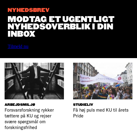
NYHEDSBREV
MODTAG ET UGENTLIGT
NYHEDSOVERBLIK I DIN
INBOX
Tilmeld nu
ARBEJDSMILJØ
STUDIELIV
Forsvarsforskning rykker
Få høj puls med KU til årets
tættere på KU og rejser
Pride
svære spørgsmål om
forskningsfrihed