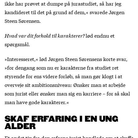
ikke har prøvet at dumpe på jurastudiet, så har jeg
kandideret til det på grund af dem,« svarede Jørgen
Steen Sørensen.
Hvad var dit forhold til karakterer?
lød endnu et
spørgsmål.
»Interesseret,« lød Jørgen Steen Sørensens korte svar,
»for dengang som nu er karakterne fra studiet ret
styrende for ens videre forløb, så man gør klogt i at
overveje sit ambitionsniveau: Ønsker man at arbejde
som jurist eller ønsker man sig en karriere – for så skal
man have gode karakterer.«
SKAF ERFARING I EN UNG
ALDER
Et andet tip fra den erfarne jurist handlede om at skaffe