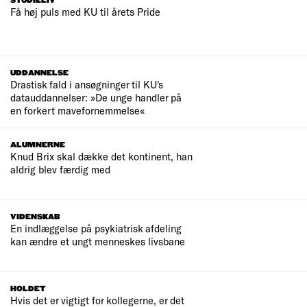
STUDIELIV
Få høj puls med KU til årets Pride
UDDANNELSE
Drastisk fald i ansøgninger til KU's
datauddannelser: »De unge handler på
en forkert mavefornemmelse«
ALUMNERNE
Knud Brix skal dække det kontinent, han
aldrig blev færdig med
VIDENSKAB
En indlæggelse på psykiatrisk afdeling
kan ændre et ungt menneskes livsbane
HOLDET
Hvis det er vigtigt for kollegerne, er det