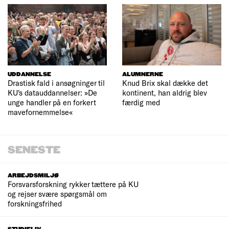
UDDANNELSE
ALUMNERNE
Drastisk fald i ansøgninger til
Knud Brix skal dække det
KU's datauddannelser: »De
kontinent, han aldrig blev
unge handler på en forkert
færdig med
mavefornemmelse«
SENESTE
ARBEJDSMILJØ
Forsvarsforskning rykker tættere på KU
og rejser svære spørgsmål om
forskningsfrihed