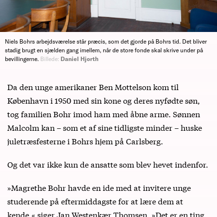
Niels Bohrs arbejdsværelse står præcis, som det gjorde på Bohrs tid. Det bliver
stadig brugt en sjælden gang imellem, når de store fonde skal skrive under på
bevillingerne.
Billede:
Daniel Hjorth
Da den unge amerikaner Ben Mottelson kom til
København i 1950 med sin kone og deres nyfødte søn,
tog familien Bohr imod ham med åbne arme. Sønnen
Malcolm kan – som et af sine tidligste minder – huske
juletræsfesterne i Bohrs hjem på Carlsberg.
Og det var ikke kun de ansatte som blev hevet indenfor.
»Magrethe Bohr havde en ide med at invitere unge
studerende på eftermiddagste for at lære dem at
kende,« siger Jan Westenkær Thomsen. »Det er en ting,