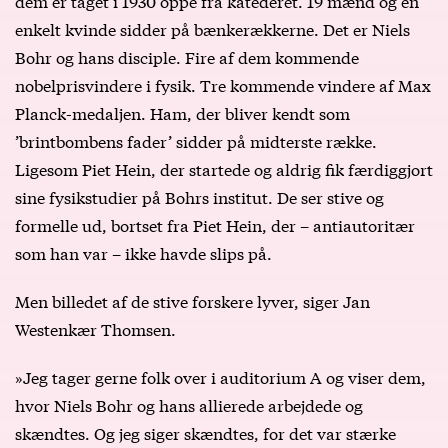
dem er taget i 1930 oppe fra katederet. 19 mænd og en
enkelt kvinde sidder på bænkerækkerne. Det er Niels
Bohr og hans disciple. Fire af dem kommende
nobelprisvindere i fysik. Tre kommende vindere af Max
Planck-medaljen. Ham, der bliver kendt som
’brintbombens fader’ sidder på midterste række.
Ligesom Piet Hein, der startede og aldrig fik færdiggjort
sine fysikstudier på Bohrs institut. De ser stive og
formelle ud, bortset fra Piet Hein, der – antiautoritær
som han var – ikke havde slips på.
Men billedet af de stive forskere lyver, siger Jan
Westenkær Thomsen.
»Jeg tager gerne folk over i auditorium A og viser dem,
hvor Niels Bohr og hans allierede arbejdede og
skændtes. Og jeg siger skændtes, for det var stærke