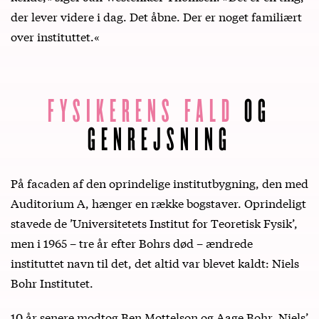
der lever videre i dag. Det åbne. Der er noget familiært
over instituttet.«
FYSIKERENS
FALD
OG
GENREJSNING
På facaden af den oprindelige institutbygning, den med
Auditorium A, hænger en række bogstaver. Oprindeligt
stavede de ’Universitetets Institut for Teoretisk Fysik’,
men i 1965 – tre år efter Bohrs død – ændrede
instituttet navn til det, det altid var blevet kaldt: Niels
Bohr Institutet.
10 år senere modtog Ben Mottelson og Aage Bohr, Niels’