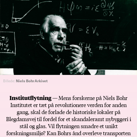
Billede:
Niels Bohr Arkivet
Institutflytning —
Mens forskerne på Niels Bohr
Institutet er tæt på revolutionere verden for anden
gang, skal de forlade de historiske lokaler på
Blegdamsvej til fordel for et skandaleramt nybyggeri i
stål og glas. Vil flytningen smadre et unikt
forskningsmiljø? Kan Bohrs ånd overleve transporten