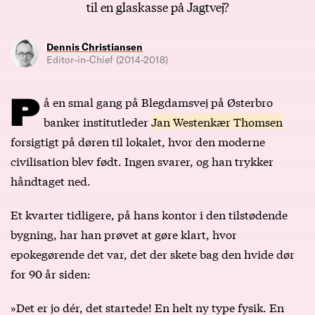
til en glaskasse på Jagtvej?
Dennis Christiansen
Editor-in-Chief (2014-2018)
P
å en smal gang på Blegdamsvej på Østerbro
banker institutleder
Jan Westenkær Thomsen
forsigtigt på døren til lokalet, hvor den moderne
civilisation blev født. Ingen svarer, og han trykker
håndtaget ned.
Et kvarter tidligere, på hans kontor i den tilstødende
bygning, har han prøvet at gøre klart, hvor
epokegørende det var, det der skete bag den hvide dør
for 90 år siden:
»Det er jo dér, det startede! En helt ny type fysik. En