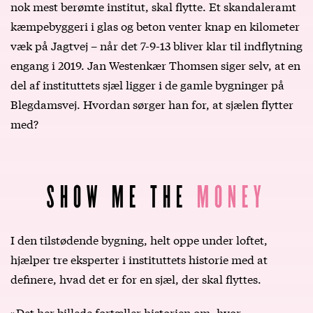
nok mest berømte institut, skal flytte. Et skandaleramt
kæmpebyggeri i glas og beton venter knap en kilometer
væk på Jagtvej – når det 7-9-13 bliver klar til indflytning
engang i 2019. Jan Westenkær Thomsen siger selv, at en
del af instituttets sjæl ligger i de gamle bygninger på
Blegdamsvej. Hvordan sørger han for, at sjælen flytter
med?
SHOW ME THE
MONEY
I den tilstødende bygning, helt oppe under loftet,
hjælper tre eksperter i instituttets historie med at
definere, hvad det er for en sjæl, der skal flyttes.
»Det her billede fortæller historien om, hvor