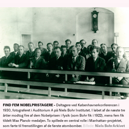
FIND FEM NOBELPRISTAGERE -
Deltagere ved Københavnerkonferencen i
1930, fotograferet i Auditorium A på Niels Bohr Institutet. I løbet af de næste tre
årtier modtog fire af dem Nobelprisen i fysik (som Bohr fik i 1922), mens fem fik
tildelt Max Planck-medaljen. To spillede en central rolle i Manhattan-projektet,
som førte til fremstillingen af de første atombomber.
Billede:
Niels Bohr Arkivet