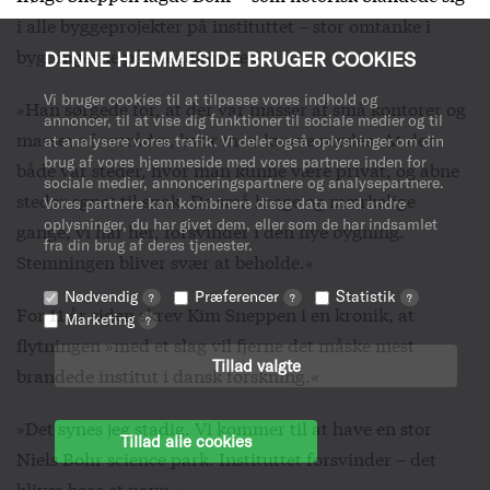
i alle byggeprojekter på instituttet – stor omtanke i
bygningerne på Blegdamsvej.
DENNE HJEMMESIDE BRUGER COOKIES
Vi bruger cookies til at tilpasse vores indhold og
»Han sørgede for, at der var masser af små kontorer og
annoncer, til at vise dig funktioner til sociale medier og til
masser af områder, hvor man kunne mødes. At der
at analysere vores trafik. Vi deler også oplysninger om din
brug af vores hjemmeside med vores partnere inden for
både var steder, hvor man kunne være privat, og åbne
sociale medier, annonceringspartnere og analysepartnere.
steder egnet til snak. De små kroge og mærkelige
Vores partnere kan kombinere disse data med andre
oplysninger, du har givet dem, eller som de har indsamlet
gange, vi har her, forsvinder i den nye bygning.
fra din brug af deres tjenester.
Stemningen bliver svær at beholde.«
Nødvendig
Præferencer
Statistik
?
?
?
For 11 år siden skrev Kim Sneppen i en kronik, at
Marketing
?
flytningen »med et slag vil fjerne det måske mest
Tillad valgte
brandede institut i dansk forskning.«
»Det synes jeg stadig. Vi kommer til at have en stor
Tillad alle cookies
Niels Bohr science park. Instituttet forsvinder – det
bliver bare et navn.«