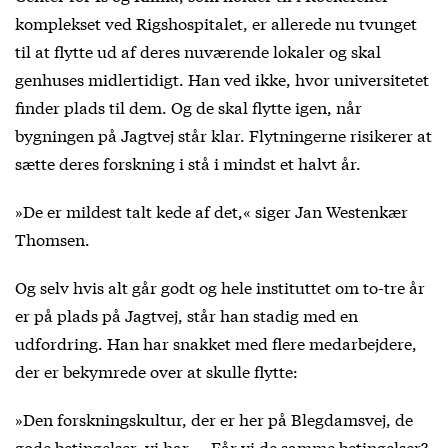
komplekset ved Rigshospitalet, er allerede nu tvunget
til at flytte ud af deres nuværende lokaler og skal
genhuses midlertidigt. Han ved ikke, hvor universitetet
finder plads til dem. Og de skal flytte igen, når
bygningen på Jagtvej står klar. Flytningerne risikerer at
sætte deres forskning i stå i mindst et halvt år.
»De er mildest talt kede af det,« siger Jan Westenkær
Thomsen.
Og selv hvis alt går godt og hele instituttet om to-tre år
er på plads på Jagtvej, står han stadig med en
udfordring. Han har snakket med flere medarbejdere,
der er bekymrede over at skulle flytte:
»Den forskningskultur, der er her på Blegdamsvej, de
gode betingelser, vi har … Får vi de samme betingelser?