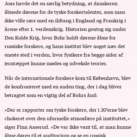
Joas havde det en særlig betydning, at danskeren
åbnede dørene for de tyske forskertalenter, som man
ikke ville røre med en ildtang i England og Frankrig i
årene efter 1. verdenskrig. Historien gentog sig under
Den Kolde Krig, hvor Bohr holdt dørene åbne for
russiske forskere, og hans institut blev noget nær det
eneste sted i verden, hvor fysikere fra begge sider af
jerntæppet kunne mødes og udveksle teorier.
Når de internationale forskere kom til København, blev
de konfronteret med en anden ting, der i dag bliver
betragtet som en vigtig del af Bohrs ånd:
»Der er rapporter om tyske forskere, der i 20’erne blev
chokeret over den uformelle atmosfære på instituttet,«
siger Finn Aaserud. »De var ikke vant til, at man kunne
åbne døren til et auditorium og se en russisk