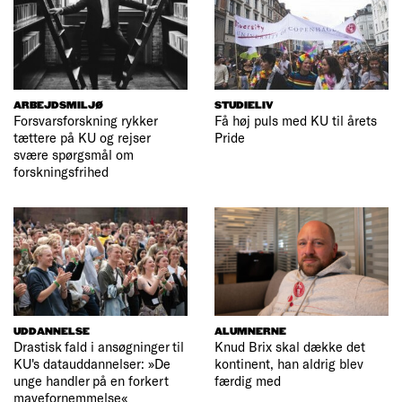
ARBEJDSMILJØ
STUDIELIV
Forsvarsforskning rykker
Få høj puls med KU til årets
tættere på KU og rejser
Pride
svære spørgsmål om
forskningsfrihed
UDDANNELSE
ALUMNERNE
Drastisk fald i ansøgninger til
Knud Brix skal dække det
KU's datauddannelser: »De
kontinent, han aldrig blev
unge handler på en forkert
færdig med
mavefornemmelse«