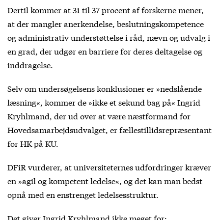
Dertil kommer at 31 til 37 procent af forskerne mener,
at der mangler anerkendelse, beslutningskompetence
og administrativ understøttelse i råd, nævn og udvalg i
en grad, der udgør en barriere for deres deltagelse og
inddragelse.
Selv om undersøgelsens konklusioner er »nedslående
læsning«, kommer de »ikke et sekund bag på« Ingrid
Kryhlmand, der ud over at være næstformand for
Hovedsamarbejdsudvalget, er fællestillidsrepræsentant
for HK på KU.
DFiR vurderer, at universiteternes udfordringer kræver
en »agil og kompetent ledelse«, og det kan man bedst
opnå med en enstrenget ledelsesstruktur.
Det giver Ingrid Kryhlmand ikke meget for: