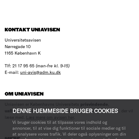
KONTAKT UNIAVISEN
Universitetsavisen
Nørregade 10
1165 København K
Tlf: 21 17 95 65
(man-fre kl. 9-15)
E-mail:
uni-avis@adm.ku.dk
OM UNIAVISEN
Uniavisen er Københavns Universitets
prisvindende
,
DENNE HJEMMESIDE BRUGER COOKIES
uafhængige
avis til studerende og ansatte – og alle andre, der vil
læse med.
Læs mere om avisen her
.
Vi bruger cookies til at tilpasse vores indhold og
annoncer, til at vise dig funktioner til sociale medier og til
at analysere vores trafik. Vi deler også oplysninger om din