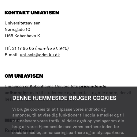
KONTAKT UNIAVISEN
Universitetsavisen
Nørregade 10
1165 København K
Tlf: 21 17 95 65
(man-fre kl. 9-15)
E-mail:
uni-avis@adm.ku.dk
OM UNIAVISEN
Uniavisen er Københavns Universitets
prisvindende
,
uafhængige
avis til studerende og ansatte – og alle andre, der vil
DENNE HJEMMESIDE BRUGER COOKIES
læse med.
Læs mere om avisen her
.
Vi bruger cookies til at tilpasse vores indhold og
annoncer, til at vise dig funktioner til sociale medier og til
MERE
at analysere vores trafik. Vi deler også oplysninger om din
brug af vores hjemmeside med vores partnere inden for
Redaktionen
sociale medier, annonceringspartnere og analysepartnere.