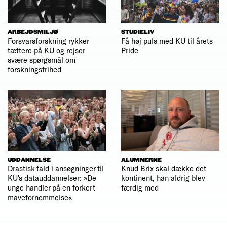
ARBEJDSMILJØ
STUDIELIV
Forsvarsforskning rykker
Få høj puls med KU til årets
tættere på KU og rejser
Pride
svære spørgsmål om
forskningsfrihed
UDDANNELSE
ALUMNERNE
Drastisk fald i ansøgninger til
Knud Brix skal dække det
KU's datauddannelser: »De
kontinent, han aldrig blev
unge handler på en forkert
færdig med
mavefornemmelse«