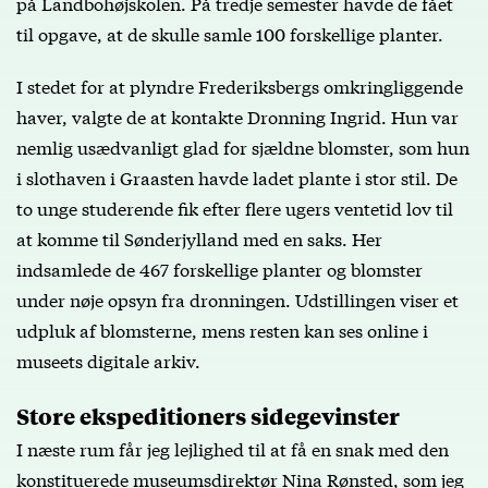
på Landbohøjskolen. På tredje semester havde de fået
til opgave, at de skulle samle 100 forskellige planter.
I stedet for at plyndre Frederiksbergs omkringliggende
haver, valgte de at kontakte Dronning Ingrid. Hun var
nemlig usædvanligt glad for sjældne blomster, som hun
i slothaven i Graasten havde ladet plante i stor stil. De
to unge studerende fik efter flere ugers ventetid lov til
at komme til Sønderjylland med en saks. Her
indsamlede de 467 forskellige planter og blomster
under nøje opsyn fra dronningen. Udstillingen viser et
udpluk af blomsterne, mens resten kan ses online i
museets digitale arkiv.
Store ekspeditioners sidegevinster
I næste rum får jeg lejlighed til at få en snak med den
konstituerede museumsdirektør Nina Rønsted, som jeg