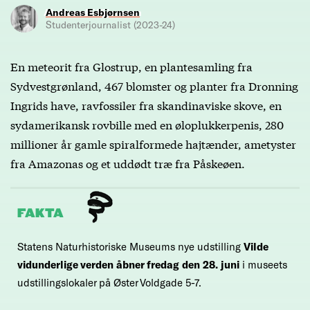
Andreas Esbjørnsen
Studenterjournalist (2023-24)
En meteorit fra Glostrup, en plantesamling fra
Sydvestgrønland, 467 blomster og planter fra Dronning
Ingrids have, ravfossiler fra skandinaviske skove, en
sydamerikansk rovbille med en øloplukkerpenis, 280
millioner år gamle spiralformede hajtænder, ametyster
fra Amazonas og et uddødt træ fra Påskeøen.
FAKTA
Statens Naturhistoriske Museums nye udstilling
Vilde
vidunderlige verden åbner fredag den 28. juni
i museets
udstillingslokaler på Øster Voldgade 5-7.