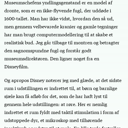
Museumschefens yndlingsgenstand er en model af
dronte, som er en ikke-flyvende fugl, der uddøde i
1600-tallet. Man har ikke vidst, hvordan den så ud,
men gennem velbevarede kranier og gamle tegninger
har man brugt computermodellering til at skabe et
realistisk bud. Jeg går tilbage til montren og betragter
den sagnomspundne fugl og forstår godt
museumsdirektøren. Den ligner noget fra en
Disneyfilm.
Og apropos Disney noterer jeg med glæde, at det sidste
rum i udstillingen er indrettet til, at børn og barnlige
sjæle kan få afløb for det, som de har haft lyst til
gennem hele udstillingen: at røre. Her er nemlig
indrettet et rum fyldt med taktil stimulation i form af
udstoppede dyr, et mikroskop med tilhørende
insektkryb og udstyr til at male. En lille tavle fortæller,