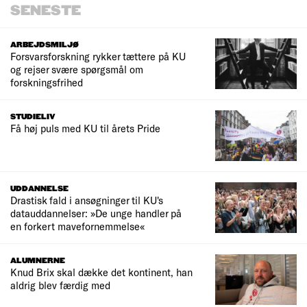
SENESTE
ARBEJDSMILJØ
Forsvarsforskning rykker tættere på KU
og rejser svære spørgsmål om
forskningsfrihed
STUDIELIV
Få høj puls med KU til årets Pride
UDDANNELSE
Drastisk fald i ansøgninger til KU's
datauddannelser: »De unge handler på
en forkert mavefornemmelse«
ALUMNERNE
Knud Brix skal dække det kontinent, han
aldrig blev færdig med