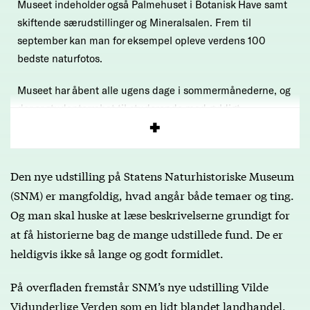
Museet indeholder også Palmehuset i Botanisk Have samt
skiftende særudstillinger og Mineralsalen. Frem til
september kan man for eksempel opleve verdens 100
bedste naturfotos.
Museet har åbent alle ugens dage i sommermånederne, og
der er studenterrabat til studerende med gyldigt
studiekort.
Den nye udstilling på Statens Naturhistoriske Museum
(SNM) er mangfoldig, hvad angår både temaer og ting.
Og man skal huske at læse beskrivelserne grundigt for
at få historierne bag de mange udstillede fund. De er
heldigvis ikke så lange og godt formidlet.
På overfladen fremstår SNM’s nye udstilling Vilde
Vidunderlige Verden som en lidt blandet landhandel,