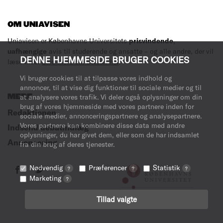
OM UNIAVISEN
Uniavisen er Københavns Universitets
prisvindende
,
uafhængige
avis til studerende og ansatte – og alle andre, der vil
DENNE HJEMMESIDE BRUGER COOKIES
læse med.
Læs mere om avisen her
.
Vi bruger cookies til at tilpasse vores indhold og
annoncer, til at vise dig funktioner til sociale medier og til
MERE
at analysere vores trafik. Vi deler også oplysninger om din
brug af vores hjemmeside med vores partnere inden for
Redaktionen
sociale medier, annonceringspartnere og analysepartnere.
Vores partnere kan kombinere disse data med andre
Indsend debatindlæg
oplysninger, du har givet dem, eller som de har indsamlet
Annoncering
fra din brug af deres tjenester.
Nødvendig
Præferencer
Statistik
?
?
?
Marketing
?
Tillad valgte