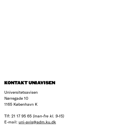
KONTAKT UNIAVISEN
Universitetsavisen
Nørregade 10
1165 København K
Tlf: 21 17 95 65
(man-fre kl. 9-15)
E-mail:
uni-avis@adm.ku.dk