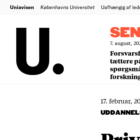
Uniavisen
Københavns Universitet
Uafhængig af led
SE
7. august, 20
Forsvars
tættere p
spørgsm
forsknin
17. februar, 2
UDDANNEL
Priv