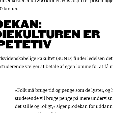
urser koster cirka 300 kroner. Hos Aspiri er prisen høje
0 kroner.
DEKAN:
IEKULTUREN ER
PETETIV
svidenskabelige Fakultet (SUND) finder ledelsen de
l studerende vælger at betale af egen lomme for at få 
»Folk må bruge tid og penge som de lyster, og 
studerende vil bruge penge på mere undervisni
det stille og roligt,« siger prodekan for udda