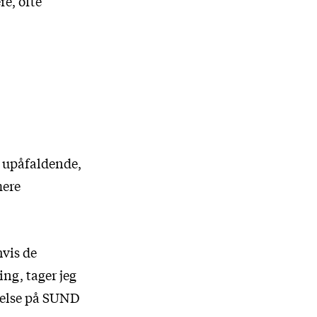
re, ofte
t upåfaldende,
mere
hvis de
ng, tager jeg
nnelse på SUND