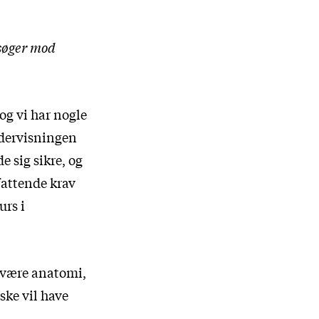
søger mod
og vi har nogle
ndervisningen
e sig sikre, og
fattende krav
urs i
e være anatomi,
ke vil have