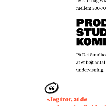
hvis to-dages k
mellem 500-70
PRO
STUD
KOM
På Det Sundhed
at et højt anta
undervisning.
»Jeg tror, at de