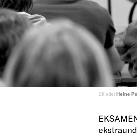
Billede:
Heine P
EKSAMENS
ekstraund