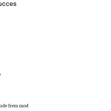
succes
e
rende frem mod