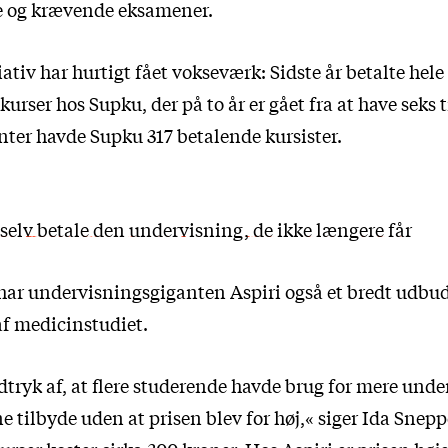
e og krævende eksamener.
ativ har hurtigt fået vokseværk: Sidste år betalte hele
kurser hos Supku, der på to år er gået fra at have seks t
inter havde Supku 317 betalende kursister.
 selv betale den undervisning, de ikke længere får
ar undervisningsgiganten Aspiri også et bredt udbud 
 af medicinstudiet.
dtryk af, at flere studerende havde brug for mere unde
rne tilbyde uden at prisen blev for høj,« siger Ida Snep