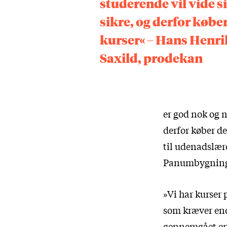
studerende vil vide s
sikre, og derfor købe
kurser« – Hans Henri
Saxild, prodekan
er god nok og m
derfor køber de
til udenadslære
Panumbygnin
»Vi har kurser
som kræver eno
gennemgået en 