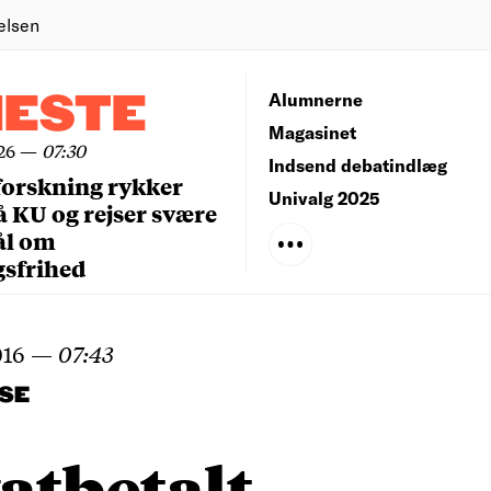
elsen
NESTE
Alumnerne
Magasinet
26
—
07:30
Indsend debatindlæg
forskning rykker
Univalg 2025
å KU og rejser svære
ål om
gsfrihed
016
—
07:43
SE
atbetalt