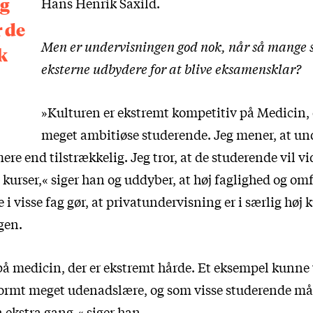
ig
Hans Henrik Saxild.
r de
Men er undervisningen god nok, når så mange 
k
eksterne udbydere for at blive eksamensklar?
»Kulturen er ekstremt kompetitiv på Medicin, 
meget ambitiøse studerende. Jeg mener, at u
ere end tilstrækkelig. Jeg tror, at de studerende vil vid
 kurser,« siger han og uddyber, at høj faglighed og om
 i visse fag gør, at privatundervisning er i særlig høj k
gen.
 på medicin, der er ekstremt hårde. Et eksempel kunn
rmt meget udenadslære, og som visse studerende mås
ekstra gang,« siger han.