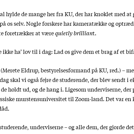
kal hylde de mange her fra KU, der har knoklet med at 
 på os selv. Nogle forskere har kameratække og optræd
e foretrækker at være
quietly brillian
t.
ikke ha’ lov til i dag: Lad os give dem et brag af et bif
(Merete Eldrup, bestyrelsesformand på KU, red.) – med
ag skal vi også fejre de studerende, der blev sendt i e
e holdt ud, og de hang i. Ligesom underviserne, der 
lassiske murstensuniversitet til Zoom-land. Det var e
dåd.
studerende, underviserne – og alle dem, der gjorde det