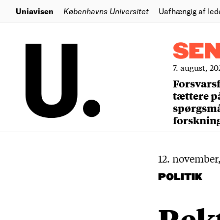
Uniavisen
Københavns Universitet
Uafhængig af led
SE
7. august, 20
Forsvars
tættere p
spørgsm
forsknin
12. november,
POLITIK
Rekt