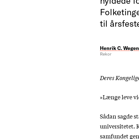
hyldede f
Folketinge
til årsfes
Henrik C. Wegen
Rekor
Deres Kongelige
»Længe leve v
Sådan sagde st
universitetet. 
samfundet gen