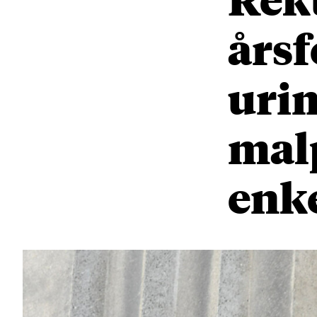
årsf
urim
mal
enke