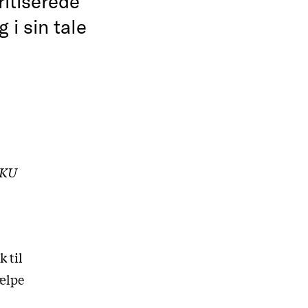
ritiserede
 i sin tale
f KU
 til
jælpe