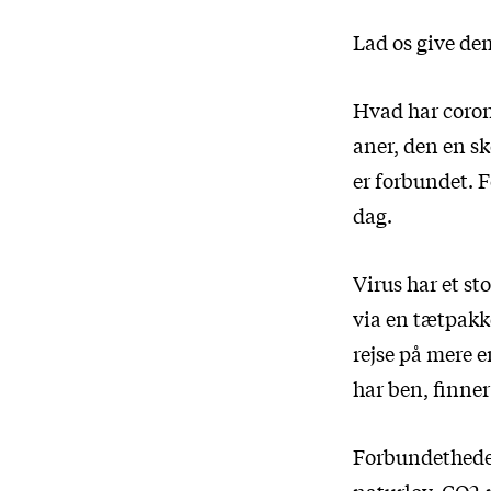
Lad os give de
Hvad har coron
aner, den en sk
er forbundet. 
dag.
Virus har et st
via en tætpakke
rejse på mere e
har ben, finner 
Forbundetheden 