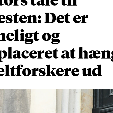
esten: Det er
eligt og
placeret at hæn
ltforskere ud