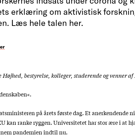
orskernes indsats under corona og k
ts erklæring om aktivistisk forskning
ten. Læs hele talen her.
er
 Højhed, bestyrelse, kolleger, studerende og venner a
idenskaben«.
atsministeren på årets første dag. Et anerkendende nik
KU kan ranke ryggen. Universitetet har stor ære i at h
nem pandemien indtil nu.