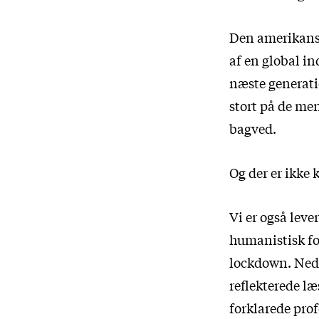
Den amerikans
af en global in
næste generati
stort på de me
bagved.
Og der er ikke 
Vi er også leve
humanistisk for
lockdown. Nedl
reflekterede læ
forklarede pro