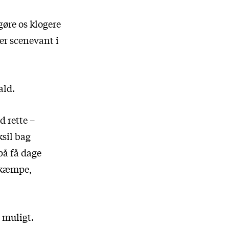
gøre os klogere
er scenevant i
ald.
 rette –
ksil bag
på få dage
n kæmpe,
 muligt.