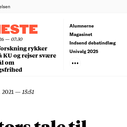
elsen
NESTE
Alumnerne
Magasinet
26
—
07:30
Indsend debatindlæg
forskning rykker
Univalg 2025
å KU og rejser svære
ål om
gsfrihed
 2021
—
15:51
ors tale til