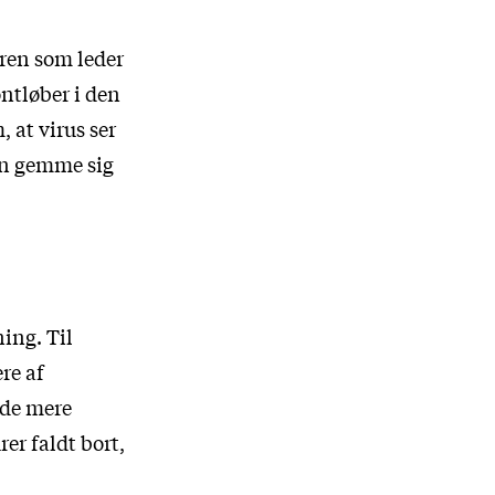
ren som leder
ontløber i den
 at virus ser
an gemme sig
ing. Til
re af
ede mere
rer faldt bort,