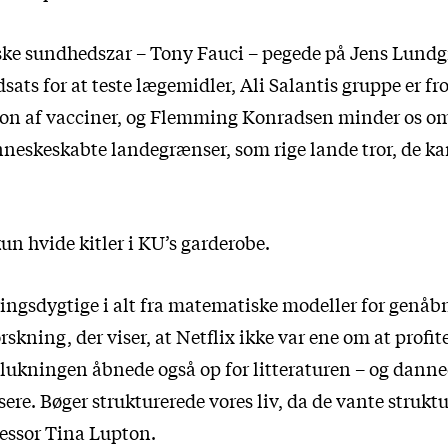
ke sundhedszar – Tony Fauci – pegede på Jens Lundg
dsats for at teste lægemidler, Ali Salantis gruppe er fr
on af vacciner, og Flemming Konradsen minder os om,
nneskeskabte landegrænser, som rige lande tror, de k
kun hvide kitler i KU’s garderobe.
ringsdygtige i alt fra matematiske modeller for genåbn
skning, der viser, at Netflix ikke var ene om at profite
ukningen åbnede også op for litteraturen – og dann
sere. Bøger strukturerede vores liv, da de vante struktu
fessor Tina Lupton.