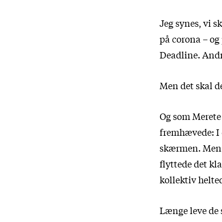
Jeg synes, vi s
på corona – og
Deadline. Andr
Men det skal de 
Og som Merete 
fremhævede: I d
skærmen. Men d
flyttede det k
kollektiv helte
Længe leve de 