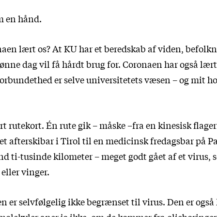
m en hånd.
aen lært os? At KU har et beredskab af viden, befolk
ønne dag vil få hårdt brug for. Coronaen har også lært
Forbundethed er selve universitetets væsen – og mit 
ort rutekort. Én rute gik – måske –fra en kinesisk fla
t afterskibar i Tirol til en medicinsk fredagsbar på 
nd ti-tusinde kilometer – meget godt gået af et virus,
eller vinger.
er selvfølgelig ikke begrænset til virus. Den er også