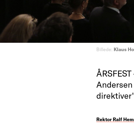
Billede:
Klaus Ho
ÅRSFEST 
Andersen 
direktiver'
Rektor Ralf He