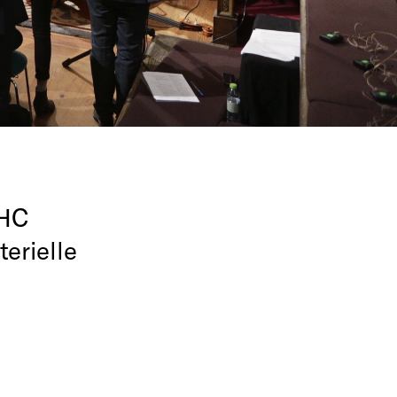
 HC
erielle