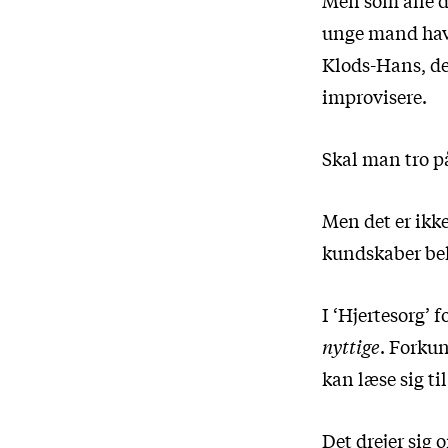
Men som alle d
unge mand havd
Klods-Hans, de
improvisere.
Skal man tro p
Men det er ikk
kundskaber beh
I ‘Hjertesorg’ f
nyttige
. Forkun
kan læse sig til
Det drejer sig 