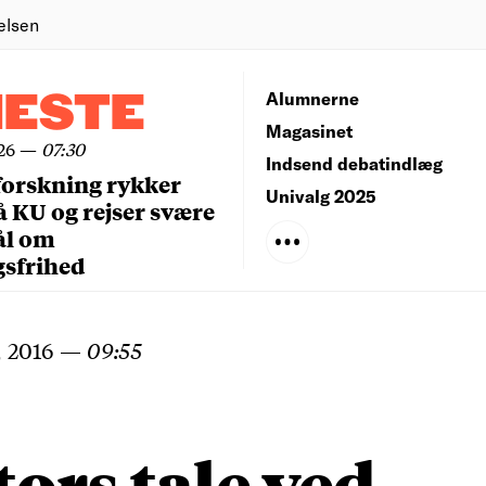
elsen
NESTE
Alumnerne
Magasinet
26
—
07:30
Indsend debatindlæg
forskning rykker
Univalg 2025
å KU og rejser svære
ål om
gsfrihed
, 2016
—
09:55
ors tale ved