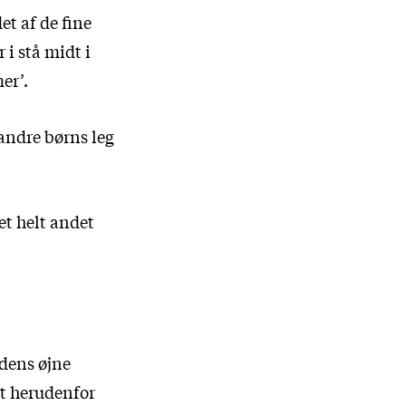
et af de fine
 i stå midt i
er’.
e andre børns leg
et helt andet
ndens øjne
mt herudenfor