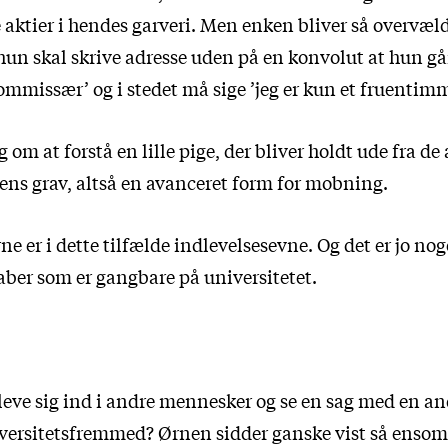
ge aktier i hendes garveri. Men enken bliver så overvæld
un skal skrive adresse uden på en konvolut at hun går
ommissær’ og i stedet må sige ’jeg er kun et fruentimm
g om at forstå en lille pige, der bliver holdt ude fra d
s grav, altså en avanceret form for mobning.
 er i dette tilfælde indlevelsesevne. Og det er jo nog
ber som er gangbare på universitetet.
 leve sig ind i andre mennesker og se en sag med en a
iversitetsfremmed? Ørnen sidder ganske vist så enso