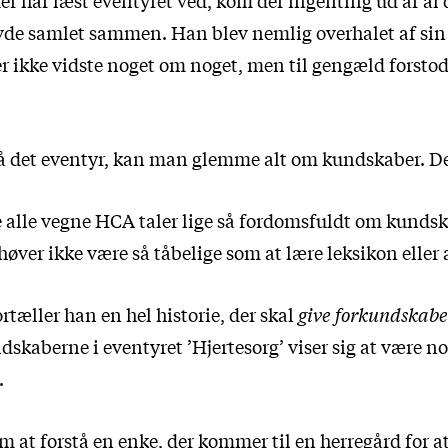
er har læst eventyret ved, kom der ingenting ud af al
e samlet sammen. Han blev nemlig overhalet af sin l
r ikke vidste noget om noget, men til gengæld forstod 
å det eventyr, kan man glemme alt om kundskaber. De 
e alle vegne HCA taler lige så fordomsfuldt om kundsk
øver ikke være så tåbelige som at lære leksikon eller 
ortæller han en hel historie, der skal
give forkundskaber
dskaberne i eventyret ’Hjertesorg’ viser sig at være n
.
om at forstå en enke, der kommer til en herregård for a