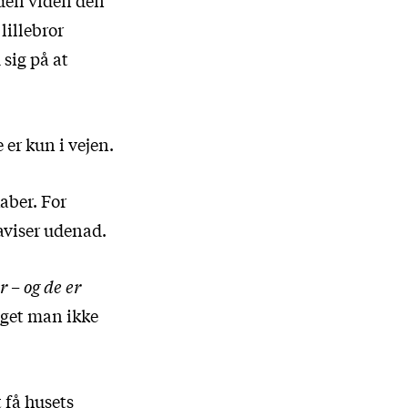
 den viden den
illebror
sig på at
er kun i vejen.
aber. For
aviser udenad.
 – og de er
oget man ikke
t få husets