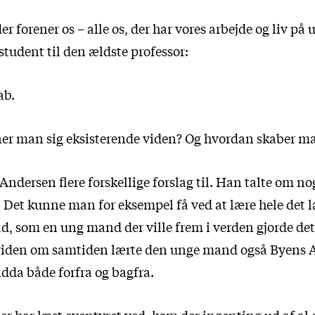
er forener os – alle os, der har vores arbejde og liv på 
student til den ældste professor:
ab.
er man sig eksisterende viden? Og hvordan skaber m
ndersen flere forskellige forslag til. Han talte om no
 Det kunne man for eksempel få ved at lære hele det l
d, som en ung mand der ville frem i verden gjorde det.
viden om samtiden lærte den unge mand også Byens A
endda både forfra og bagfra.