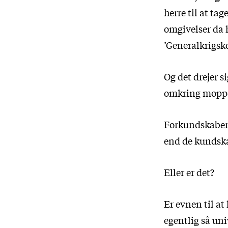
herre til at ta
omgivelser da h
’Generalkrigsk
Og det drejer si
omkring moppen
Forkundskaberne
end de kundska
Eller er det?
Er evnen til at
egentlig så un