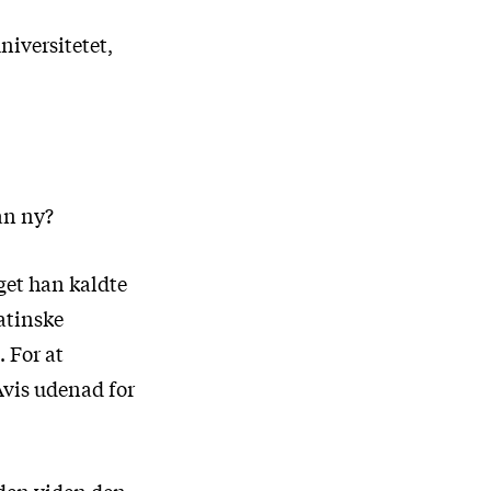
universitetet,
an ny?
get han kaldte
atinske
 For at
vis udenad for