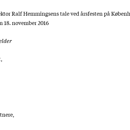
ektor Ralf Hemmingsens tale ved årsfesten på Køben
en 18. november 2016
ælder
,
tnere,