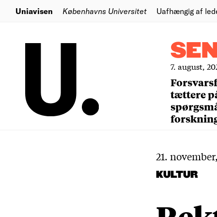
Uniavisen
Københavns Universitet
Uafhængig af led
SE
7. august, 20
Forsvars
tættere p
spørgsm
forsknin
21. november
KULTUR
Rekt