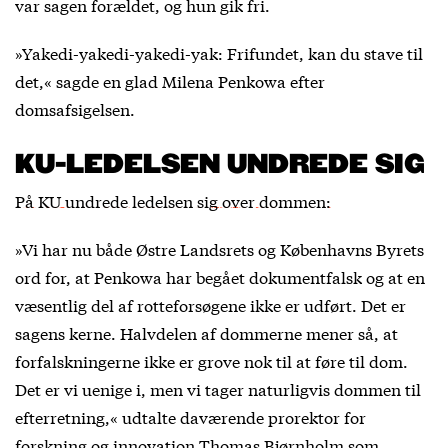
var sagen forældet, og hun gik fri.
»Yakedi-yakedi-yakedi-yak: Frifundet, kan du stave til
det,« sagde en glad Milena Penkowa efter
domsafsigelsen.
KU-LEDELSEN UNDREDE SIG
På KU undrede ledelsen sig over dommen:
»Vi har nu både Østre Landsrets og Københavns Byrets
ord for, at Penkowa har begået dokumentfalsk og at en
væsentlig del af rotteforsøgene ikke er udført. Det er
sagens kerne. Halvdelen af dommerne mener så, at
forfalskningerne ikke er grove nok til at føre til dom.
Det er vi uenige i, men vi tager naturligvis dommen til
efterretning,« udtalte daværende prorektor for
forskning og innovation Thomas Bjørnholm som