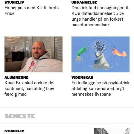
STUDIELIV
UDDANNELSE
Få høj puls med KU til årets
Drastisk fald i ansøgninger til
Pride
KU's datauddannelser: »De
unge handler på en forkert
mavefornemmelse«
ALUMNERNE
VIDENSKAB
Knud Brix skal dække det
En indlæggelse på psykiatrisk
kontinent, han aldrig blev
afdeling kan ændre et ungt
færdig med
menneskes livsbane
SENESTE
STUDIELIV