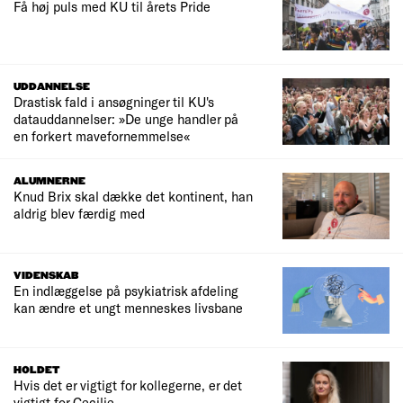
Få høj puls med KU til årets Pride
UDDANNELSE
Drastisk fald i ansøgninger til KU's
datauddannelser: »De unge handler på
en forkert mavefornemmelse«
ALUMNERNE
Knud Brix skal dække det kontinent, han
aldrig blev færdig med
VIDENSKAB
En indlæggelse på psykiatrisk afdeling
kan ændre et ungt menneskes livsbane
HOLDET
Hvis det er vigtigt for kollegerne, er det
vigtigt for Cecilie