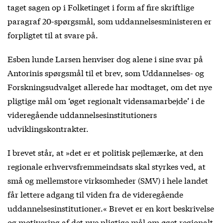
taget sagen op i Folketinget i form af fire skriftlige
paragraf 20-spørgsmål, som uddannelsesministeren er
forpligtet til at svare på.
Esben lunde Larsen henviser dog alene i sine svar på
Antorinis spørgsmål til et brev, som Uddannelses- og
Forskningsudvalget allerede har modtaget, om det nye
pligtige mål om ‘øget regionalt vidensamarbejde’ i de
videregående uddannelsesinstitutioners
udviklingskontrakter.
I brevet står, at »det er et politisk pejlemærke, at den
regionale erhvervsfremmeindsats skal styrkes ved, at
små og mellemstore virksomheder (SMV) i hele landet
får lettere adgang til viden fra de videregående
uddannelsesinstitutioner.« Brevet er en kort beskrivelse
og motivering af det nye pligtige mål om øget regionalt