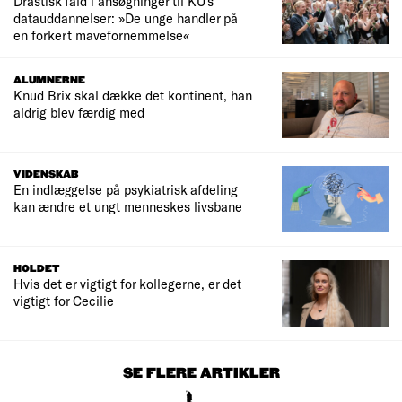
Drastisk fald i ansøgninger til KU's
datauddannelser: »De unge handler på
en forkert mavefornemmelse«
ALUMNERNE
Knud Brix skal dække det kontinent, han
aldrig blev færdig med
VIDENSKAB
En indlæggelse på psykiatrisk afdeling
kan ændre et ungt menneskes livsbane
HOLDET
Hvis det er vigtigt for kollegerne, er det
vigtigt for Cecilie
SE FLERE ARTIKLER