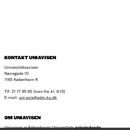
KONTAKT UNIAVISEN
Universitetsavisen
Nørregade 10
1165 København K
Tlf: 21 17 95 65
(man-fre kl. 9-15)
E-mail:
uni-avis@adm.ku.dk
OM UNIAVISEN
Uniavisen er Københavns Universitets
prisvindende
,