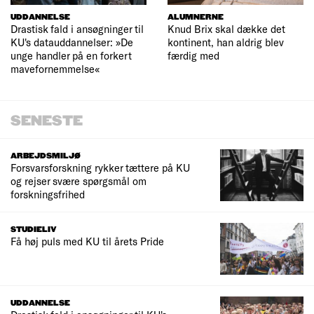
UDDANNELSE
ALUMNERNE
Drastisk fald i ansøgninger til
Knud Brix skal dække det
KU's datauddannelser: »De
kontinent, han aldrig blev
unge handler på en forkert
færdig med
mavefornemmelse«
SENESTE
ARBEJDSMILJØ
Forsvarsforskning rykker tættere på KU
og rejser svære spørgsmål om
forskningsfrihed
STUDIELIV
Få høj puls med KU til årets Pride
UDDANNELSE