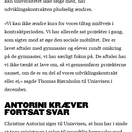
kan universitetet ikke følge med, når
udviklingskontrakten pludselig ændres.
»Vi kan ikke ændre kurs for vores tiltag midtvejs i
kontraktperioden. Vi har allerede sat projekter i gang,
som sigter mod at øge den sociale mobilitet. Der er
lavet aftaler med gymnasier og elever rundt omkring
på de gymnasier, vi har særligt fokus på. De aftaler har
vi ikke tænkt at lave om, så vi gennemfører projekterne
uanset, om de er en del af vores udviklingskontrakt
eller ej,« sagde Thomas Bjørnholm til Uniavisen i
december.
ANTORINI KRÆVER
FORTSAT SVAR
Christine Antorini siger til Uniavisen, at hun har i sinde
at tage ministeren i salen til mundtlig besvarelse med