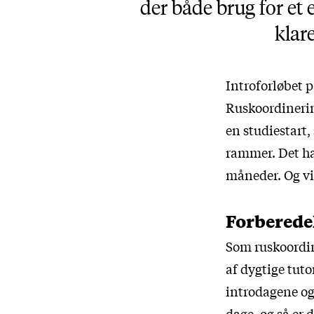
der både brug for et
klar
Introforløbet p
Ruskoordinerin
en studiestart,
rammer. Det ha
måneder. Og vi 
Forberede
Som ruskoordin
af dygtige tutor
introdagene og 
dage, og så er d