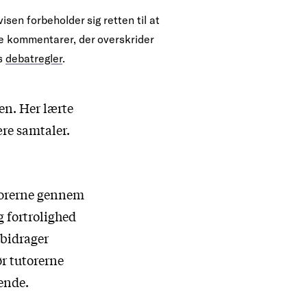
isen forbeholder sig retten til at
te kommentarer, der overskrider
s
debatregler
.
en. Her lærte
re samtaler.
utorerne gennem
g fortrolighed
 bidrager
ør tutorerne
rende.