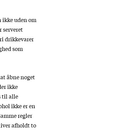
n ikke uden om
r serveret
ri drikkevarer
ighed som
v at åbne noget
der ikke
til alle
ohol ikke er en
 Samme regler
iver afholdt to