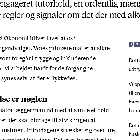
 engageret tutorhold, en ordentlig mæn
e regler og signaler om det der med alk
å Økonomi bliver lavet af os i
DE
gsudvalget. Vores primære mål er at sikre
 som foregår i trygge og inkluderende
Dett
r vi arbejdet hårdt for de forgangne
udtr
synes selv, at det er lykkedes.
Vi op
til 
lse er nøglen
Face
ator lægger man ud med at samle et hold
bidra
er, der skal bidrage til afviklingen af
Det e
rusturen. Introdagene strækker sig over fire
husk
er rustur i fem dage. Det er et intenst forløb.