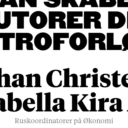
AN SKABE
UTORER D
NTROFORL
han Christ
abella Kir
Ruskoordinatorer på Økonomi