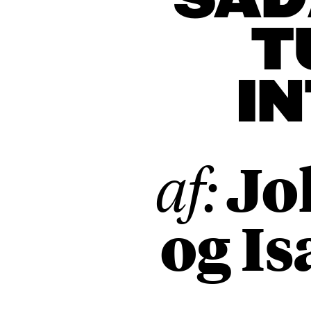
SÅD
T
I
Jo
af:
og Is