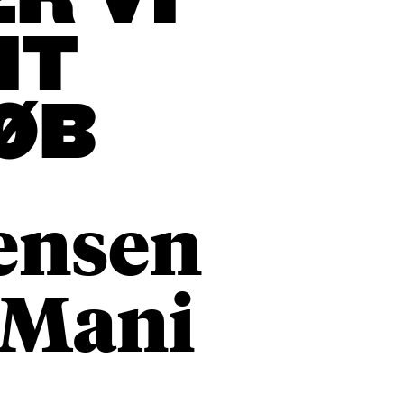
R VI
IT
ØB
ensen
a Mani