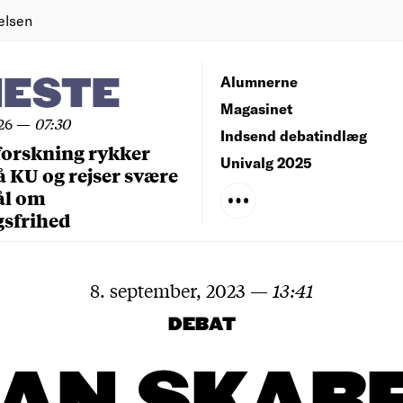
elsen
NESTE
Alumnerne
Magasinet
26
—
07:30
Indsend debatindlæg
forskning rykker
Univalg 2025
å KU og rejser svære
ål om
gsfrihed
8. september, 2023
—
13:41
DEBAT