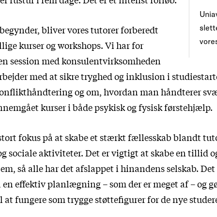
Uniav
slet
begynder, bliver vores tutorer forberedt
vore
lige kurser og workshops. Vi har for
 en session med konsulentvirksomheden
ejder med at sikre tryghed og inklusion i studiestart
onflikthåndtering og om, hvordan man håndterer svæ
nnemgået kurser i både psykisk og fysisk førstehjælp.
 stort fokus på at skabe et stærkt fællesskab blandt t
 sociale aktiviteter. Det er vigtigt at skabe en tillid o
em, så alle har det afslappet i hinandens selskab. Det
 en effektiv planlægning – som der er meget af – og g
il at fungere som trygge støttefigurer for de nye stude