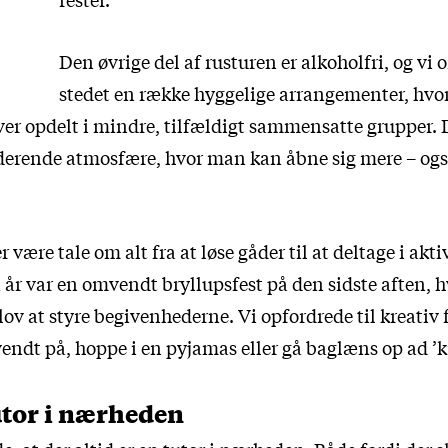
Den øvrige del af rusturen er alkoholfri, og vi o
stedet en række hyggelige arrangementer, hvo
ver opdelt i mindre, tilfældigt sammensatte grupper. 
derende atmosfære, hvor man kan åbne sig mere – og
 være tale om alt fra at løse gåder til at deltage i akti
 år var en omvendt bryllupsfest på den sidste aften, h
lov at styre begivenhederne. Vi opfordrede til kreativ
vendt på, hoppe i en pyjamas eller gå baglæns op ad ’k
utor i nærheden