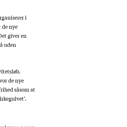
rganiserer i
r de nye
Det giver en
så uden
vitetsløb.
vor de nye
 frihed såsom at
irkegulvet’.