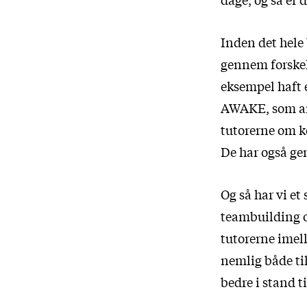
Inden det hele 
gennem forskel
eksempel haft
AWAKE, som arb
tutorerne om k
De har også ge
Og så har vi et
teambuilding og
tutorerne imell
nemlig både til
bedre i stand t