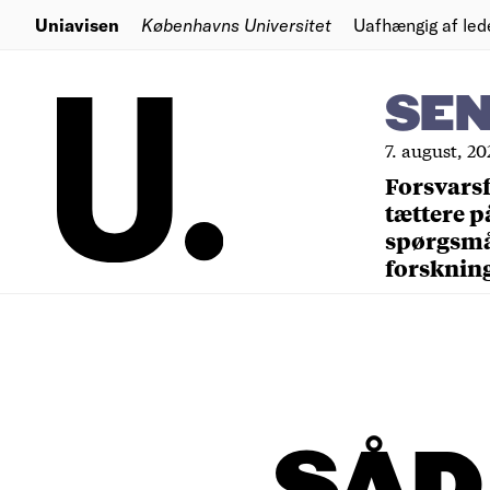
Uniavisen
Københavns Universitet
Uafhængig af led
SE
7. august, 20
Forsvars
tættere p
spørgsm
forsknin