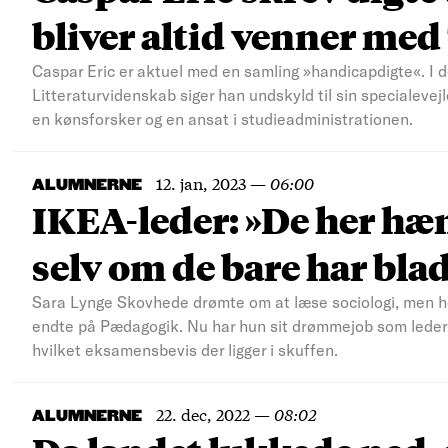
bliver altid venner me
Caspar Eric er aktuel med en samling »handicapdigte«. I
Litteraturvidenskab siger han undskyld til sin specialevejle
en kønsforsker og en ansat i studieadministrationen.
12. jan, 2023
—
06:00
ALUMNERNE
IKEA-leder: »De her hæn
selv om de bare har blad
Sara Lynge Skovhede drømte om at læse sociologi, men he
endte på Pædagogik. Nu har hun sit drømmejob som leder fo
hvilket eksamensbevis der ligger i skuffen.
22. dec, 2022
—
08:02
ALUMNERNE