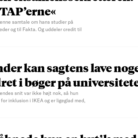
d TAP’erne«
 denne samtale om hans studier på
der og til Fakta. Og uddeler credit til
der kan sagtens lave noge
ret i bøger på universitet
ndes snit var ikke højt nok, så hun
r inklusion i IKEA og er ligeglad med,