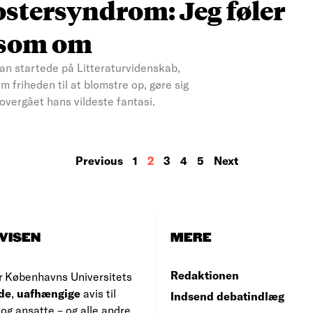
stersyndrom: Jeg føler
r som om
han startede på Litteraturvidenskab,
m friheden til at blomstre op, gøre sig
overgået hans vildeste fantasi.
Previous
1
2
3
4
5
Next
VISEN
MERE
Redaktionen
r Københavns Universitets
de
,
uafhængige
avis til
Indsend debatindlæg
og ansatte – og alle andre,