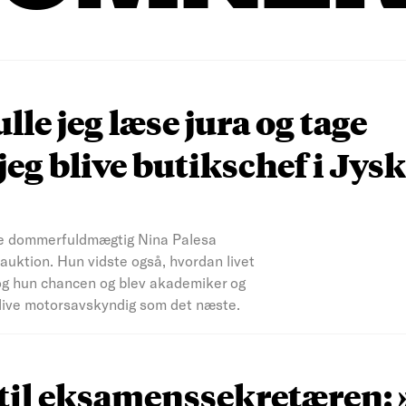
le jeg læse jura og tage
jeg blive butikschef i Jysk
ste dommerfuldmægtig Nina Palesa
auktion. Hun vidste også, hvordan livet
tog hun chancen og blev akademiker og
t blive motorsavskyndig som det næste.
 til eksamenssekretæren: 