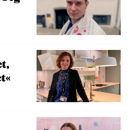
t,
et«