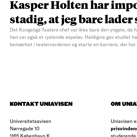
Kasper Holten har impo
stadig, at jeg bare lade
Det Kongelige Teaters chef var ikke bare den yngste, da 
han var også et rystende espeløv. Heldigvis gav studiet ha
bemærket i teaterverdenen og starte en karriere, der har 
MORE
RESULTS
KONTAKT UNIAVISEN
OM UNIA
Universitetsavisen
Uniavisen e
Nørregade 10
prisvinden
1165 København K
studerende 