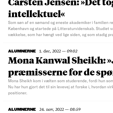
Carsten Jensen: »Det to
intellektuel«
Som søn af en sømand og eneste akademiker i familien rej
København og startede på Litteraturvidenskab. Studiet va
vækkelse, som har hængt ved lige siden, og som stadig præ
1. dec, 2022
—
09:02
ALUMNERNE
Mona Kanwal Sheikh: »J
præmisserne for de spør
Mona Sheikh kom i vælten som studerende, fordi hun som u
Nu har hun gjort det til sin levevej at forske i, hvordan vi
positioner.
24. nov, 2022
—
08:59
ALUMNERNE