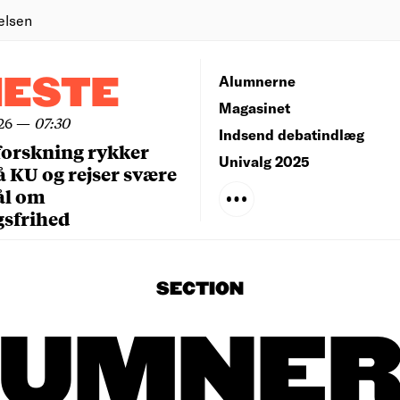
elsen
NESTE
Alumnerne
Magasinet
26
—
07:30
Indsend debatindlæg
forskning rykker
Univalg 2025
å KU og rejser svære
ål om
gsfrihed
SECTION
LUMNER