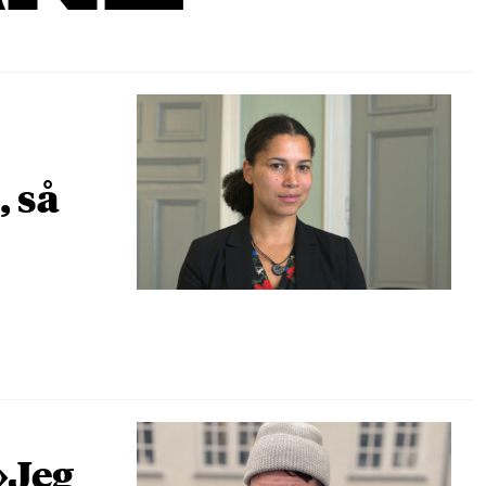
, så
»Jeg