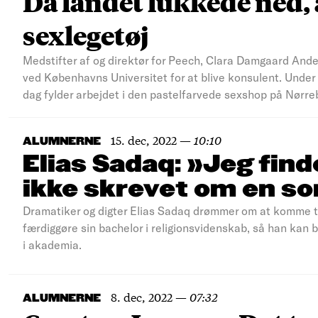
Da landet lukkede ned,
sexlegetøj
Medstifter af og direktør for Peech, Clara Damgaard And
ved Københavns Universitet for at blive konsulent. Under 
dag fylder arbejdet i den pastelfarvede sexshop på Nørre
15. dec, 2022
—
10:10
ALUMNERNE
Elias Sadaq: »Jeg find
ikke skrevet om en s
Dramatiker og digter Elias Sadaq drømmer om at komme til
færdiggøre sin bachelor i religionsvidenskab, så han kan 
i akademia.
8. dec, 2022
—
07:32
ALUMNERNE