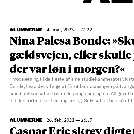
4. maj, 2023
—
11:22
ALUMNERNE
Nina Palesa Bonde: »Skul
gældsvejen, eller skulle 
der var løn i morgen?«
I modsætning til de fleste af sine studiekammerater vid
Bonde, hvad det vil sige at få sit barndomshjem på tvangs
som butiksansat er fristende penge her-og-nu. Alligevel 
er i dag fortaler for livslang læring. Selv satser hun på a
26. feb, 2023
—
16:17
ALUMNERNE
Caspar Eric skrev digte