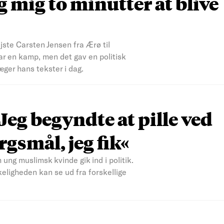
g mig to minutter at blive
ste Carsten Jensen fra Ærø til
r en kamp, men det gav en politisk
ger hans tekster i dag.
eg begyndte at pille ved
gsmål, jeg fik«
ng muslimsk kvinde gik ind i politik.
rkeligheden kan se ud fra forskellige