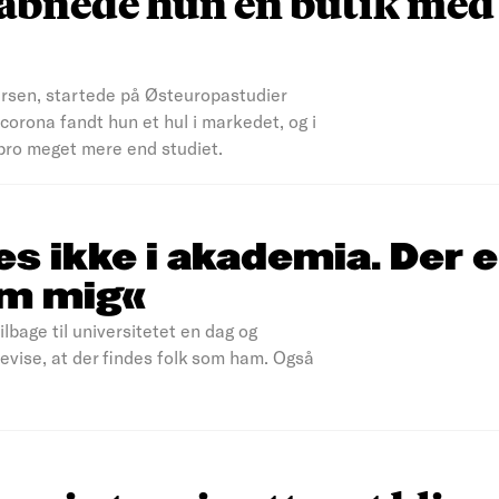
 åbnede hun en butik med
ersen, startede på Østeuropastudier
corona fandt hun et hul i markedet, og i
bro meget mere end studiet.
es ikke i akademia. Der e
om mig«
bage til universitetet en dag og
bevise, at der findes folk som ham. Også