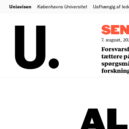
Uniavisen
Københavns Universitet
Uafhængig af led
SE
7. august, 20
Forsvars
tættere p
spørgsm
forsknin
A