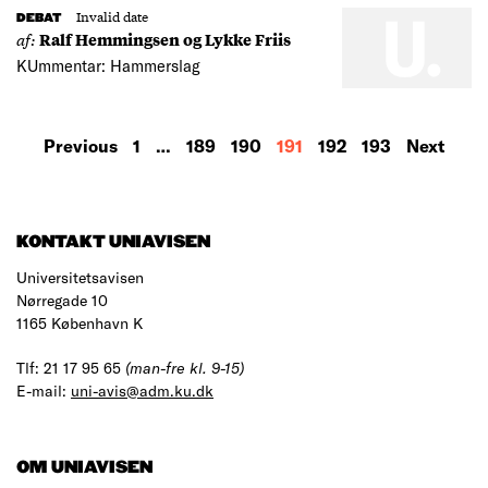
Invalid date
DEBAT
af:
Ralf Hemmingsen og Lykke Friis
KUmmentar: Hammerslag
MORE
Previous
1
…
189
190
191
192
193
Next
RESULTS
KONTAKT UNIAVISEN
Universitetsavisen
Nørregade 10
1165 København K
Tlf: 21 17 95 65
(man-fre kl. 9-15)
E-mail:
uni-avis@adm.ku.dk
OM UNIAVISEN