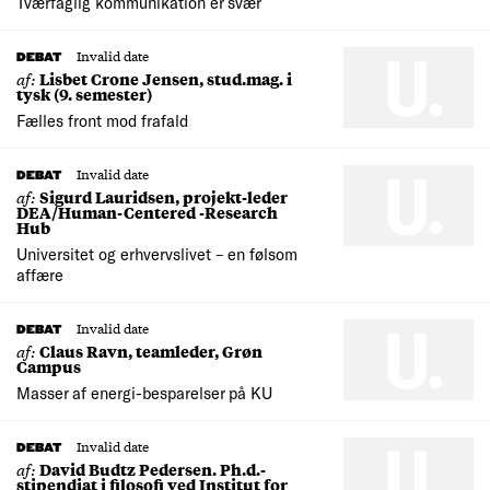
Tværfaglig kommunikation er svær
Invalid date
DEBAT
af:
Lisbet Crone Jensen, stud.mag. i
tysk (9. semester)
Fælles front mod frafald
Invalid date
DEBAT
af:
Sigurd Lauridsen, projekt-leder
DEA/Human-Centered -Research
Hub
Universitet og erhvervslivet – en følsom
affære
Invalid date
DEBAT
af:
Claus Ravn, teamleder, Grøn
Campus
Masser af energi-besparelser på KU
Invalid date
DEBAT
af:
David Budtz Pedersen. Ph.d.-
stipendiat i filosofi ved Institut for